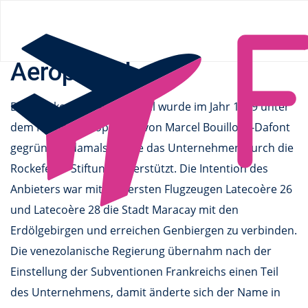
Flüge.de
»
Airlines
» Aeropostal
Aeropostal
Der Flugkonzern Aeropostal wurde im Jahr 1929 unter
dem Namen Aéropostale von Marcel Bouilloux-Dafont
gegründet, damals wurde das Unternehmen durch die
Rockefeller-Stiftung Unterstützt. Die Intention des
Anbieters war mit den ersten Flugzeugen Latecoère 26
und Latecoère 28 die Stadt Maracay mit den
Erdölgebirgen und erreichen Genbiergen zu verbinden.
Die venezolanische Regierung übernahm nach der
Einstellung der Subventionen Frankreichs einen Teil
des Unternehmens, damit änderte sich der Name in