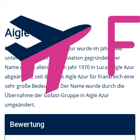
Flüge.de
»
Airlines
» Aigle Azur
Aigle Azur
Die Fluggesellschaft Aigle Azur wurde im Jahr 1946
unter dem Namen Lucas Aviation gegründet. Der
Name wurde allerdings im Jahr 1970 in Lucas Aigle Azur
abgeändert, seit dem hat Aigle Azur für Frankreich eine
sehr große Bedeutung. Der Name wurde durch die
Übernahme der Gofast-Gruppe in Aigle Azur
umgeändert.
Bewertung