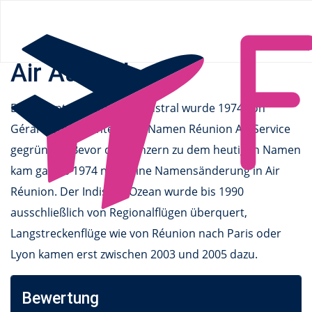
Flüge.de
»
Airlines
» Air Austral
Air Austral
Das Flgunternehmen Air Austral wurde 1974 von
Gérard Ethève unter dem Namen Réunion Air Service
gegründet. Bevor der Konzern zu dem heutigen Namen
kam gab es 1974 noch eine Namensänderung in Air
Réunion. Der Indische Ozean wurde bis 1990
ausschließlich von Regionalflügen überquert,
Langstreckenflüge wie von Réunion nach Paris oder
Lyon kamen erst zwischen 2003 und 2005 dazu.
Bewertung