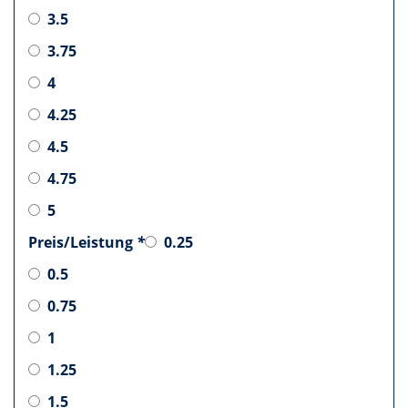
3.5
3.75
4
4.25
4.5
4.75
5
Preis/Leistung
*
0.25
0.5
0.75
1
1.25
1.5