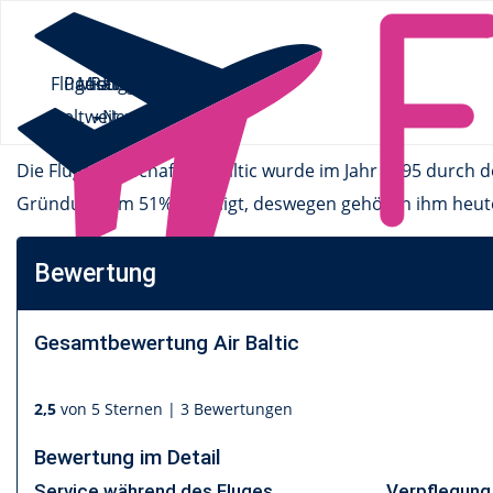
Flüge.de
»
Airlines
» Air Baltic
Flüge
Pauschalreisen
Mietwagen
Ratgeber
Flüge
Air Baltic
weltweit
News
Die Fluggesellschaft Air Baltic wurde im Jahr 1995 durch 
Gründung um 51% beteiligt, deswegen gehören ihm heute 
Bewertung
Gesamtbewertung
Air Baltic
2,5
von 5 Sternen |
3 Bewertungen
Bewertung im Detail
Service während des Fluges
Verpflegung 