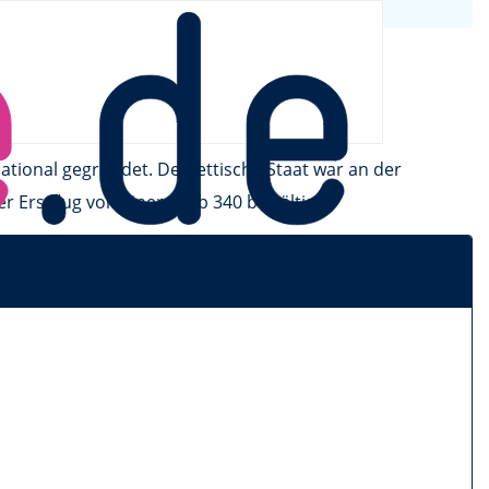
ational gegründet. Der lettische Staat war an der
Erstflug von einer Saab 340 bewältigt.