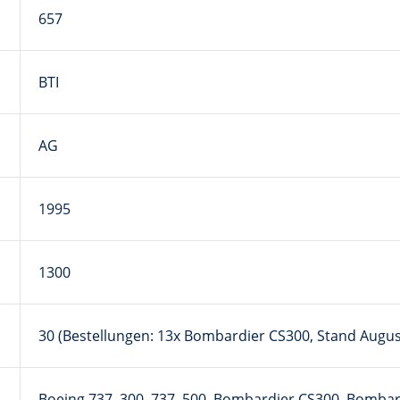
657
BTI
AG
1995
1300
30 (Bestellungen: 13x Bombardier CS300, Stand Augus
Boeing 737–300, 737–500, Bombardier CS300, Bombar