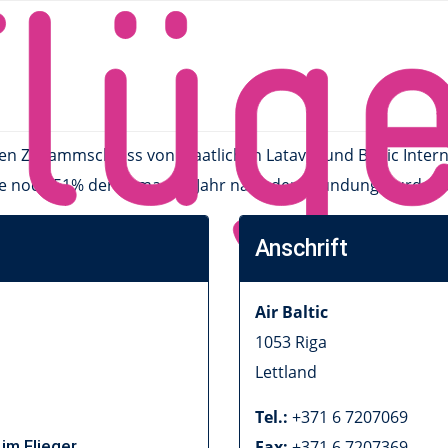
den Zusammschluss von staatlichen Latavio und Baltic Intern
noch 51% der Firma. Ein Jahr nach der Gründung wurde der 
Anschrift
Air Baltic
1053
Riga
Lettland
Tel.:
+371 6 7207069
im Flieger
Fax:
+371 6 7207369