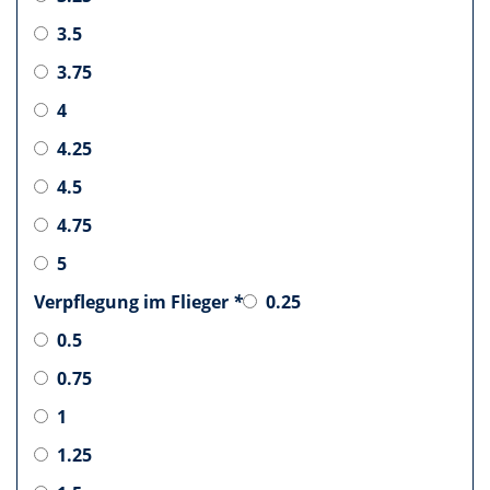
3.5
3.75
4
4.25
4.5
4.75
5
Verpflegung im Flieger
*
0.25
0.5
0.75
1
1.25