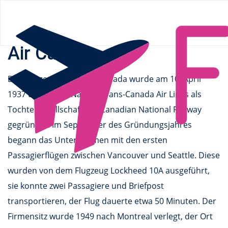
Flüge.de
»
Airlines
» Air Canada
Air Canada
Die Fluggesellschaft Air Canada wurde am 10. April
1937 unter dem Namen Trans-Canada Air Lines als
Tochtergesellschaft der Canadian National Railway
gegründet. Im September des Gründungsjahres
begann das Unternehmen mit den ersten
Passagierflügen zwischen Vancouver und Seattle. Diese
wurden von dem Flugzeug Lockheed 10A ausgeführt,
sie konnte zwei Passagiere und Briefpost
transportieren, der Flug dauerte etwa 50 Minuten. Der
Firmensitz wurde 1949 nach Montreal verlegt, der Ort