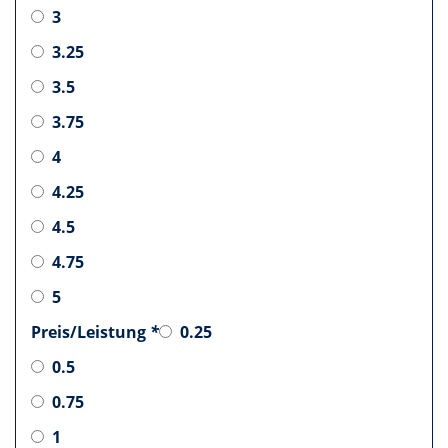
3
3.25
3.5
3.75
4
4.25
4.5
4.75
5
Preis/Leistung
*
0.25
0.5
0.75
1