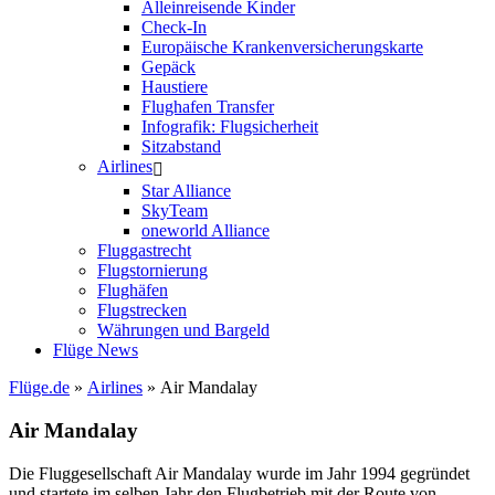
Alleinreisende Kinder
Check-In
Europäische Krankenversicherungskarte
Gepäck
Haustiere
Flughafen Transfer
Infografik: Flugsicherheit
Sitzabstand
Airlines
Star Alliance
SkyTeam
oneworld Alliance
Fluggastrecht
Flugstornierung
Flughäfen
Flugstrecken
Währungen und Bargeld
Flüge News
Flüge.de
»
Airlines
» Air Mandalay
Air Mandalay
Die Fluggesellschaft Air Mandalay wurde im Jahr 1994 gegründet
und startete im selben Jahr den Flugbetrieb mit der Route von