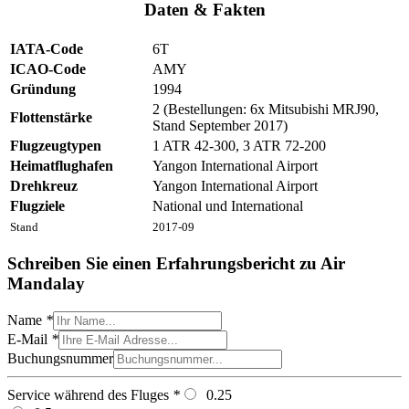
Daten & Fakten
IATA-Code
6T
ICAO-Code
AMY
Gründung
1994
2 (Bestellungen: 6x Mitsubishi MRJ90,
Flottenstärke
Stand September 2017)
Flugzeugtypen
1 ATR 42-300, 3 ATR 72-200
Heimatflughafen
Yangon International Airport
Drehkreuz
Yangon International Airport
Flugziele
National und International
Stand
2017-09
Schreiben Sie einen Erfahrungsbericht zu Air
Mandalay
Name
*
E-Mail
*
Buchungsnummer
Service während des Fluges
*
0.25