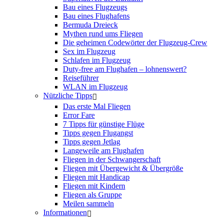
Bau eines Flugzeugs
Bau eines Flughafens
Bermuda Dreieck
Mythen rund ums Fliegen
Die geheimen Codewörter der Flugzeug-Crew
Sex im Flugzeug
Schlafen im Flugzeug
Duty-free am Flughafen – lohnenswert?
Reiseführer
WLAN im Flugzeug
Nützliche Tipps
Das erste Mal Fliegen
Error Fare
7 Tipps für günstige Flüge
Tipps gegen Flugangst
Tipps gegen Jetlag
Langeweile am Flughafen
Fliegen in der Schwangerschaft
Fliegen mit Übergewicht & Übergröße
Fliegen mit Handicap
Fliegen mit Kindern
Fliegen als Gruppe
Meilen sammeln
Informationen