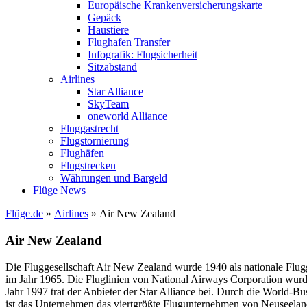
Europäische Krankenversicherungskarte
Gepäck
Haustiere
Flughafen Transfer
Infografik: Flugsicherheit
Sitzabstand
Airlines
Star Alliance
SkyTeam
oneworld Alliance
Fluggastrecht
Flugstornierung
Flughäfen
Flugstrecken
Währungen und Bargeld
Flüge News
Flüge.de
»
Airlines
» Air New Zealand
Air New Zealand
Die Fluggesellschaft Air New Zealand wurde 1940 als nationale Fl
im Jahr 1965. Die Fluglinien von National Airways Corporation wurd
Jahr 1997 trat der Anbieter der Star Alliance bei. Durch die World-Bu
ist das Unternehmen das viertgrößte Flugunternehmen von Neuseelan