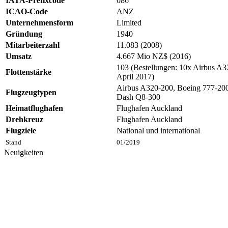
IATA-Prefixcode
086
ICAO-Code
ANZ
Unternehmensform
Limited
Gründung
1940
Mitarbeiterzahl
11.083 (2008)
Umsatz
4.667 Mio NZ$ (2016)
103 (Bestellungen: 10x Airbus A
Flottenstärke
April 2017)
Airbus A320-200, Boeing 777-20
Flugzeugtypen
Dash Q8-300
Heimatflughafen
Flughafen Auckland
Drehkreuz
Flughafen Auckland
Flugziele
National und international
Stand
01/2019
Neuigkeiten