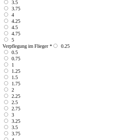
3.5
3.75
4
4.25
4.5
4.75
5
Verpflegung im Flieger
*
0.25
0.5
0.75
1
1.25
1.5
1.75
2
2.25
2.5
2.75
3
3.25
3.5
3.75
4