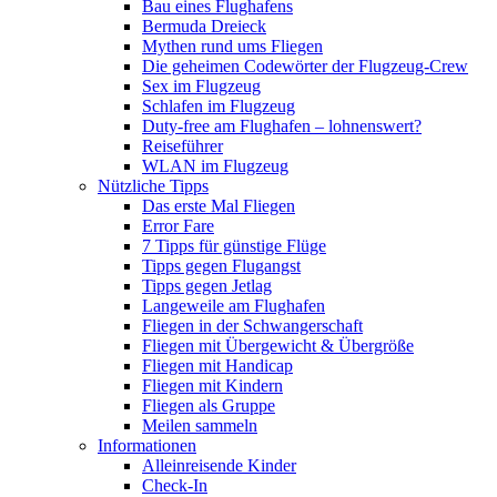
Bau eines Flughafens
Bermuda Dreieck
Mythen rund ums Fliegen
Die geheimen Codewörter der Flugzeug-Crew
Sex im Flugzeug
Schlafen im Flugzeug
Duty-free am Flughafen – lohnenswert?
Reiseführer
WLAN im Flugzeug
Nützliche Tipps
Das erste Mal Fliegen
Error Fare
7 Tipps für günstige Flüge
Tipps gegen Flugangst
Tipps gegen Jetlag
Langeweile am Flughafen
Fliegen in der Schwangerschaft
Fliegen mit Übergewicht & Übergröße
Fliegen mit Handicap
Fliegen mit Kindern
Fliegen als Gruppe
Meilen sammeln
Informationen
Alleinreisende Kinder
Check-In