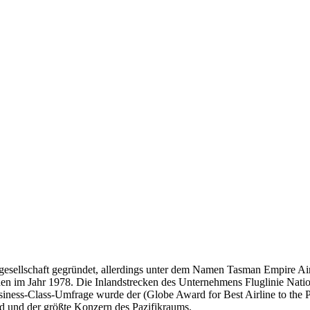
uggesellschaft gegründet, allerdings unter dem Namen Tasman Empire 
en im Jahr 1978. Die Inlandstrecken des Unternehmens Fluglinie Nati
siness-Class-Umfrage wurde der (Globe Award for Best Airline to the Pa
d und der größte Konzern des Pazifikraums.