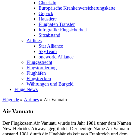
Check-In
Europäische Krankenversicherungskarte
Gepäck
Haustiere
Flughafen Transfer
Infografik: Flugsicherheit
Sitzabstand
Airlines
Star Alliance
SkyTeam
oneworld Alliance
Fluggastrecht
Flugstornierung
Flughäfen
Flugstrecken
Währungen und Bargeld
Flüge News
Flüge.de
»
Airlines
» Air Vanuatu
Air Vanuatu
Der Flugkozern Air Vanuatu wurde im Jahr 1981 unter dem Namen
New Hebrides Airways gegründet. Der heutige Name Air Vanuatu
entstand 1981 durch die Unabhängigkeit von Frankreich und dem