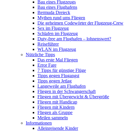
Bau eines Flugzeugs
Bau eines Flughafens
Bermuda Dreieck
Mythen rund ums Fliegen
Die geheimen Codewörter der Flugzeug-Crew
Sex im Flugzeug
Schlafen im Flugzeug
Duty-free am Flughafen – lohnenswert?
Reiseführer
WLAN im Flugzeug
Nützliche Tipps
Das erste Mal Fliegen
Error Fare
7 Tipps für günstige Flüge
Tipps gegen Flugangst
Tipps gegen Jetlag
Langeweile am Flughafen
Fliegen in der Schwangerschaft
Fliegen mit Übergewicht & Übergröße
Fliegen mit Handicap
Fliegen mit Kindern
Fliegen als Gruppe
Meilen sammeln
Informationen
Alleinreisende Kinder