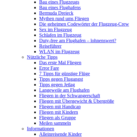
Bau eines Flugzeugs
Bau eines Flughafens
Bermuda Dreieck
Mythen rund ums Fliegen
Die geheimen Codewörter der Flugzeug-Crew
Sex im Flugzeug
Schlafen im Flugzeug
Duty-free am Flughafen – lohnenswert?
Reiseführer
WLAN im Flugzeug
Nützliche Tipps
Das erste Mal Fliegen
Error Fare
7 Tipps für günstige Flüge
Tipps gegen Flugangst
Tipps gegen Jetlag
Langeweile am Flughafen
Fliegen in der Schwangerschaft
Fliegen mit Übergewicht & Übergröße
Fliegen mit Handicap
Fliegen mit Kindern
Fliegen als Gruppe
Meilen sammeln
Informationen
Alleinreisende Kinder