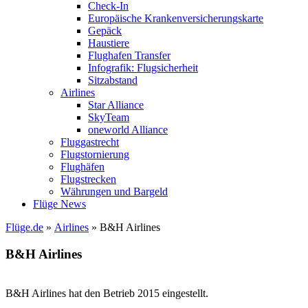
Check-In
Europäische Krankenversicherungskarte
Gepäck
Haustiere
Flughafen Transfer
Infografik: Flugsicherheit
Sitzabstand
Airlines
Star Alliance
SkyTeam
oneworld Alliance
Fluggastrecht
Flugstornierung
Flughäfen
Flugstrecken
Währungen und Bargeld
Flüge News
Flüge.de
»
Airlines
» B&H Airlines
B&H Airlines
Wichtige Information
B&H Airlines hat den Betrieb 2015 eingestellt.