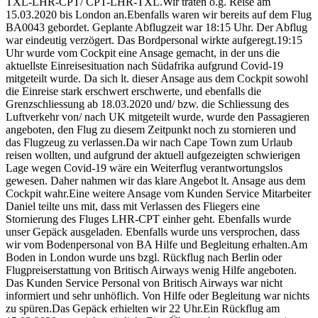
TXL-LHR-CPT/ CPT-LHR-TXL.Wir traten o.g. Reise am
15.03.2020 bis London an.Ebenfalls waren wir bereits auf dem Flug
BA0043 gebordet. Geplante Abflugzeit war 18:15 Uhr. Der Abflug
war eindeutig verzögert. Das Bordpersonal wirkte aufgeregt.19:15
Uhr wurde vom Cockpit eine Ansage gemacht, in der uns die
aktuellste Einreisesituation nach Südafrika aufgrund Covid-19
mitgeteilt wurde. Da sich lt. dieser Ansage aus dem Cockpit sowohl
die Einreise stark erschwert erschwerte, und ebenfalls die
Grenzschliessung ab 18.03.2020 und/ bzw. die Schliessung des
Luftverkehr von/ nach UK mitgeteilt wurde, wurde den Passagieren
angeboten, den Flug zu diesem Zeitpunkt noch zu stornieren und
das Flugzeug zu verlassen.Da wir nach Cape Town zum Urlaub
reisen wollten, und aufgrund der aktuell aufgezeigten schwierigen
Lage wegen Covid-19 wäre ein Weiterflug verantwortungslos
gewesen. Daher nahmen wir das klare Angebot lt. Ansage aus dem
Cockpit wahr.Eine weitere Ansage vom Kunden Service Mitarbeiter
Daniel teilte uns mit, dass mit Verlassen des Fliegers eine
Stornierung des Fluges LHR-CPT einher geht. Ebenfalls wurde
unser Gepäck ausgeladen. Ebenfalls wurde uns versprochen, dass
wir vom Bodenpersonal von BA Hilfe und Begleitung erhalten.Am
Boden in London wurde uns bzgl. Rückflug nach Berlin oder
Flugpreiserstattung von Britisch Airways wenig Hilfe angeboten.
Das Kunden Service Personal von Britisch Airways war nicht
informiert und sehr unhöflich. Von Hilfe oder Begleitung war nichts
zu spüren.Das Gepäck erhielten wir 22 Uhr.Ein Rückflug am