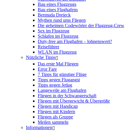
Bau eines Flugzeugs
Bau eines Flughafens
Bermuda Dreieck
Mythen rund ums Fliegen
Die geheimen Codewörter der Flugzeug-Crew
Sex im Flugzeug
Schlafen im Flugzeug
Duty-free am Flughafen – lohnenswert?
Reiseführer
WLAN im Flugzeug
Nützliche Tipps
Das erste Mal Fliegen
Error Fare
7 Tipps für günstige Flüge
Tipps gegen Flugangst
Tipps gegen Jetlag
Langeweile am Flughafen
Fliegen in der Schwangerschaft
Fliegen mit Übergewicht & Übergröße
Fliegen mit Handicap
Fliegen mit Kindern
Fliegen als Gruppe
Meilen sammeln
Informationen