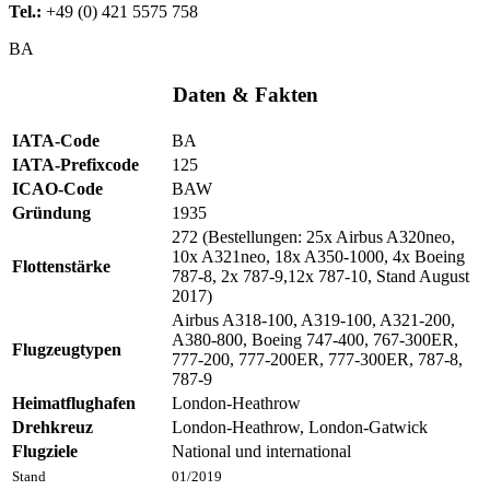
Tel.:
+49 (0) 421 5575 758
BA
Daten & Fakten
IATA-Code
BA
IATA-Prefixcode
125
ICAO-Code
BAW
Gründung
1935
272 (Bestellungen: 25x Airbus A320neo,
10x A321neo, 18x A350-1000, 4x Boeing
Flottenstärke
787-8, 2x 787-9,12x 787-10, Stand August
2017)
Airbus A318-100, A319-100, A321-200,
A380-800, Boeing 747-400, 767-300ER,
Flugzeugtypen
777-200, 777-200ER, 777-300ER, 787-8,
787-9
Heimatflughafen
London-Heathrow
Drehkreuz
London-Heathrow, London-Gatwick
Flugziele
National und international
Stand
01/2019