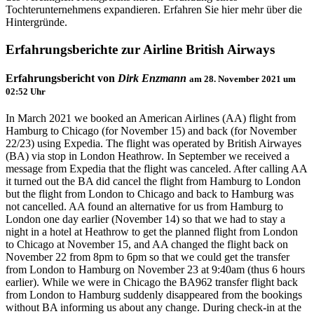
Tochterunternehmens expandieren. Erfahren Sie hier mehr über die
Hintergründe.
Erfahrungsberichte zur Airline British Airways
Erfahrungsbericht von
Dirk Enzmann
am
28. November 2021 um
02:52
Uhr
In March 2021 we booked an American Airlines (AA) flight from
Hamburg to Chicago (for November 15) and back (for November
22/23) using Expedia. The flight was operated by British Airwayes
(BA) via stop in London Heathrow. In September we received a
message from Expedia that the flight was canceled. After calling AA
it turned out the BA did cancel the flight from Hamburg to London
but the flight from London to Chicago and back to Hamburg was
not cancelled. AA found an alternative for us from Hamburg to
London one day earlier (November 14) so that we had to stay a
night in a hotel at Heathrow to get the planned flight from London
to Chicago at November 15, and AA changed the flight back on
November 22 from 8pm to 6pm so that we could get the transfer
from London to Hamburg on November 23 at 9:40am (thus 6 hours
earlier). While we were in Chicago the BA962 transfer flight back
from London to Hamburg suddenly disappeared from the bookings
without BA informing us about any change. During check-in at the