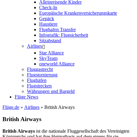
Alleinreisende Kinder
Check-In
Europäische Krankenversicherungskarte
Gepäck
Haustiere
Flughafen Transfer
Infografik: Flugsicherheit
Sitzabstand
Airlines
Star Alliance
SkyTeam
oneworld Alliance
Fluggastrecht
Flugstornierung
Flughäfen
Flugstrecken
Währungen und Bargeld
Flüge News
Flüge.de
»
Airlines
» British Airways
British Airways
British Airways
ist die nationale Fluggesellschaft des Vereinigten
Königreichs und hat ihre Heimatbasis auf dem eigens für sie