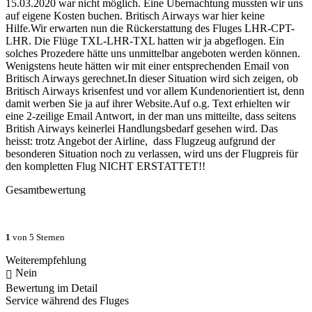
15.03.2020 war nicht möglich. Eine Übernachtung mussten wir uns
auf eigene Kosten buchen. Britisch Airways war hier keine
Hilfe.Wir erwarten nun die Rückerstattung des Fluges LHR-CPT-
LHR. Die Flüge TXL-LHR-TXL hatten wir ja abgeflogen. Ein
solches Prozedere hätte uns unmittelbar angeboten werden können.
Wenigstens heute hätten wir mit einer entsprechenden Email von
Britisch Airways gerechnet.In dieser Situation wird sich zeigen, ob
Britisch Airways krisenfest und vor allem Kundenorientiert ist, denn
damit werben Sie ja auf ihrer Website.Auf o.g. Text erhielten wir
eine 2-zeilige Email Antwort, in der man uns mitteilte, dass seitens
British Airways keinerlei Handlungsbedarf gesehen wird. Das
heisst: trotz Angebot der Airline, dass Flugzeug aufgrund der
besonderen Situation noch zu verlassen, wird uns der Flugpreis für
den kompletten Flug NICHT ERSTATTET!!
Gesamtbewertung
1
von 5 Sternen
Weiterempfehlung
Nein
Bewertung im Detail
Service während des Fluges