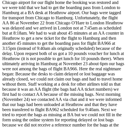
Chicago airport for our flight home the booking was restored and
we were told that we had to get the boarding pass from London to
Hamburg at a BA desk at Heathrow airport. Our bags were tagged
for transport from Chicago to Hamburg. Unfortunately, the flight
AA 86 at November 22 from Chicago O'Hare to London Heathrow
was delayed and we arrived in London not at 7:45am as scheduled
but at 8:18am. We had to wait about 45 minutes at an AA counter in
Heathrow to get a new ticket for the flight to Hamburg and then
another 45 minutes to get the boarding pass for flight BA966 at
3:15pm (instead of 9:40am als originally scheduled) because of the
delay. Upon request both of us got a 10 pounds voucher for lunch at
Heathrow (it is not possible to get lunch for 10 pounds there). When
ultimately arriving in Hamburg at November 23 about 6pm our bags
were not among the bags of flight BA966. Here the real nightmare
began: Because the desks to claim delayed or lost baggage was
already closed, we could not claim our bags and had to travel home
without them. Staff working at a desk for other airlines told us that
because it was an AA flight (the bags had AA ticket numbers) we
first had to contact AA because of the missing bags. Next morning
(November 24) we contacted AA via chat and it we were informed
that our bags had been unloaded at Heathrow and that they have
been transfered to flight BA962 scheduled for 9:40am. Next we
tried to report the bags as missing at BA but we could not fill in the
form using the online system for reporting delayed or lost bags
because we did not receive a reference number for the bags at the