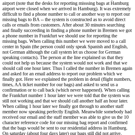
airport (note that the desks for reporting misssing bags at Hamburg
airport were closed when we arrived in Hamburg). It was extremely
difficult to find a phone number to call or another way to report our
missing bags to BA -- the system is constructed as to avoid direct
calls or emails from customers. After about 30 minutes searching
and finally succeeding in finding a phone number in Bremen we got
a phone number in Frankfurt we should use for reporting the
missing bags. When calling this number we were moved to a call
center in Spain (the person could only speak Spanish and English,
not German although the call system let us choose for German
speaking contacts). The person at the line explained us that they
could not help us because the system would not work and that we
should call one hour later. Thus I called the number in Bremen again
and asked for an email address to report our problem which we
finally got. Here we explained the problem in detail (flight numbers,
times, AA ticket number for our bags) and asked to send us a
confirmation or to call back (which never happened). When calling
the Frankfurt number 1 hour later we were told that the system was
still not working and that we should call another half an hour later.
When calling 1 hour later we finally got through to another staff
member now speaking perfectly English. Meanwhile somebody had
received our email and the staff member was able to give us the 10
character reference code for our missing bag report and confirmed
that the bags would be sent to our residential address in Hamburg.
On saturday (about four days later) our bags still did not arrive.