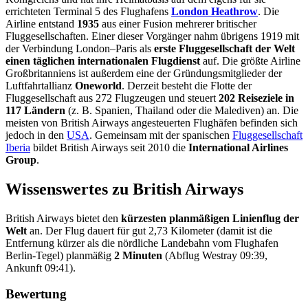
errichteten Terminal 5 des Flughafens
London Heathrow
. Die
Airline entstand
1935
aus einer Fusion mehrerer britischer
Fluggesellschaften. Einer dieser Vorgänger nahm übrigens 1919 mit
der Verbindung London–Paris als
erste Fluggesellschaft der Welt
einen täglichen internationalen Flugdienst
auf. Die größte Airline
Großbritanniens ist außerdem eine der Gründungsmitglieder der
Luftfahrtallianz
Oneworld
. Derzeit besteht die Flotte der
Fluggesellschaft aus 272 Flugzeugen und steuert
202 Reiseziele in
117 Ländern
(z. B. Spanien, Thailand oder die Malediven) an. Die
meisten von British Airways angesteuerten Flughäfen befinden sich
jedoch in den
USA
. Gemeinsam mit der spanischen
Fluggesellschaft
Iberia
bildet British Airways seit 2010 die
International Airlines
Group
.
Wissenswertes zu British Airways
British Airways bietet den
kürzesten planmäßigen Linienflug der
Welt
an. Der Flug dauert für gut 2,73 Kilometer (damit ist die
Entfernung kürzer als die nördliche Landebahn vom Flughafen
Berlin-Tegel) planmäßig
2 Minuten
(Abflug Westray 09:39,
Ankunft 09:41).
Bewertung