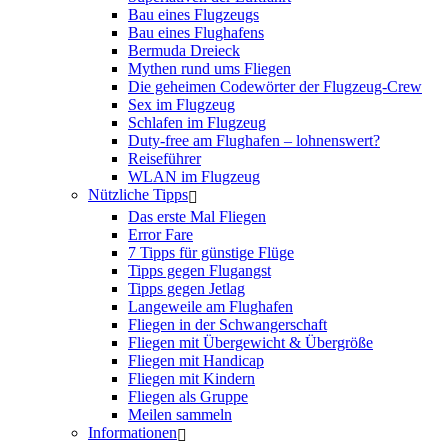
Bau eines Flugzeugs
Bau eines Flughafens
Bermuda Dreieck
Mythen rund ums Fliegen
Die geheimen Codewörter der Flugzeug-Crew
Sex im Flugzeug
Schlafen im Flugzeug
Duty-free am Flughafen – lohnenswert?
Reiseführer
WLAN im Flugzeug
Nützliche Tipps
Das erste Mal Fliegen
Error Fare
7 Tipps für günstige Flüge
Tipps gegen Flugangst
Tipps gegen Jetlag
Langeweile am Flughafen
Fliegen in der Schwangerschaft
Fliegen mit Übergewicht & Übergröße
Fliegen mit Handicap
Fliegen mit Kindern
Fliegen als Gruppe
Meilen sammeln
Informationen