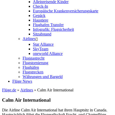
Alleinreisende Kinder
Check-In
Europäische Krankenversicherungskarte
Gepäck
Haustiere
Flughafen Transfer
Infografik: Flugsicherheit
Sitzabstand
Airlines
Star Alliance
SkyTeam
oneworld Alliance
Fluggastrecht
Flugstornierung
Flughäfen
Flugstrecken
Währungen und Bargeld
Flüge News
Flüge.de
»
Airlines
» Calm Air International
Calm Air International
Die Airline Calm Air International hat ihren Hauptsitz in Canada.
Hautpsächlich führt die Flugesellschaft Fracht- und Charterflüge