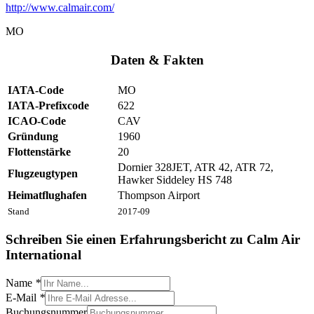
http://www.calmair.com/
MO
Daten & Fakten
IATA-Code
MO
IATA-Prefixcode
622
ICAO-Code
CAV
Gründung
1960
Flottenstärke
20
Dornier 328JET, ATR 42, ATR 72,
Flugzeugtypen
Hawker Siddeley HS 748
Heimatflughafen
Thompson Airport
Stand
2017-09
Schreiben Sie einen Erfahrungsbericht zu Calm Air
International
Name
*
E-Mail
*
Buchungsnummer