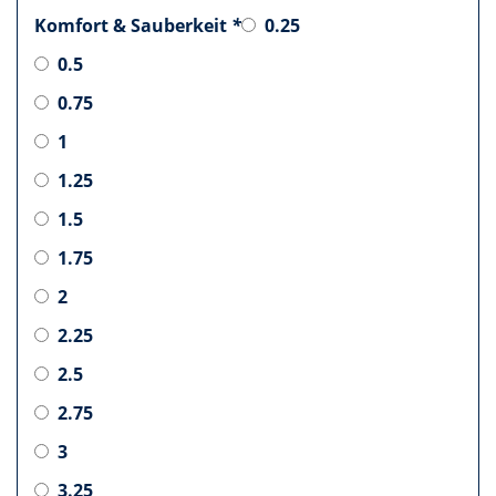
Komfort & Sauberkeit
*
0.25
0.5
0.75
1
1.25
1.5
1.75
2
2.25
2.5
2.75
3
3.25