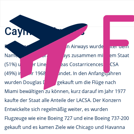
Flüge.de
»
Airlines
» Cayman Airways
Cayman Airways
Die FLuggesellschaft Cayman Airways wurde unter dem
Namen Cayman Brac Airways zusammen mit dem Staat
(51%) und der Lineas Aereas Costarricences LACSA
(49%) im Jahr 1968 gegründet. In den Anfangsjahren
wurden Douglas DC-3s gekauft um die Flüge nach
Miami bewältigen zu können, kurz darauf im Jahr 1977
kaufte der Staat alle Anteile der LACSA. Der Konzern
Entwickelte sich regelmäßig weiter, es wurden
Flugzeuge wie eine Boeing 727 und eine Boeing 737-200
gekauft und es kamen Ziele wie Chicago und Havanna