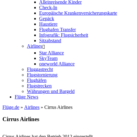
Alleinreisende Kinder
Check-In
Europäische Krankenversicherungskarte
Gepäck
Haustiere
Flughafen Transfer
Infografik: Flugsicherheit
Sitzabstand
Airlines
Star Alliance
SkyTeam
oneworld Alliance
Fluggastrecht
Flugstornierung
Flughäfen
Flugstrecken
Währungen und Bargeld
Flüge News
Flüge.de
»
Airlines
» Cirrus Airlines
Cirrus Airlines
Wichtige Information
Cirrus Airlines hat den Betrieb 2012 eingestellt.