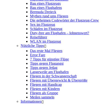
Bau eines Flugzeugs
Bau eines Flughafens
Bermuda Dreieck
Mythen rund ums Fliegen
Die geheimen Codewörter der Flugzeug-Crew
Sex im Flugzeug
Schlafen im Flugzeug
Duty-free am Flughafen – lohnenswert?
Reiseführer
WLAN im Flugzeug
Nützliche Tipps
Das erste Mal Fliegen
Error Fare
7 Tipps für günstige Flüge
Tipps gegen Flugangst
Tipps gegen Jetlag
Langeweile am Flughafen
Fliegen in der Schwangerschaft
Fliegen mit Übergewicht & Übergröße
Fliegen mit Handicap
Fliegen mit Kindern
Fliegen als Gruppe
Meilen sammeln
Informationen