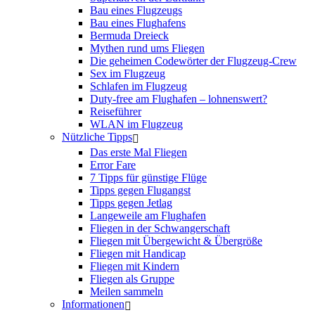
Bau eines Flugzeugs
Bau eines Flughafens
Bermuda Dreieck
Mythen rund ums Fliegen
Die geheimen Codewörter der Flugzeug-Crew
Sex im Flugzeug
Schlafen im Flugzeug
Duty-free am Flughafen – lohnenswert?
Reiseführer
WLAN im Flugzeug
Nützliche Tipps
Das erste Mal Fliegen
Error Fare
7 Tipps für günstige Flüge
Tipps gegen Flugangst
Tipps gegen Jetlag
Langeweile am Flughafen
Fliegen in der Schwangerschaft
Fliegen mit Übergewicht & Übergröße
Fliegen mit Handicap
Fliegen mit Kindern
Fliegen als Gruppe
Meilen sammeln
Informationen