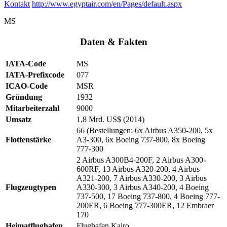
Kontakt
http://www.egyptair.com/en/Pages/default.aspx
MS
Daten & Fakten
IATA-Code
MS
IATA-Prefixcode
077
ICAO-Code
MSR
Gründung
1932
Mitarbeiterzahl
9000
Umsatz
1,8 Mrd. US$ (2014)
66 (Bestellungen: 6x Airbus A350-200, 5x
Flottenstärke
A3-300, 6x Boeing 737-800, 8x Boeing
777-300
2 Airbus A300B4-200F, 2 Airbus A300-
600RF, 13 Airbus A320-200, 4 Airbus
A321-200, 7 Airbus A330-200, 3 Airbus
Flugzeugtypen
A330-300, 3 Airbus A340-200, 4 Boeing
737-500, 17 Boeing 737-800, 4 Boeing 777-
200ER, 6 Boeing 777-300ER, 12 Embraer
170
Heimatflughafen
Flughafen Kairo