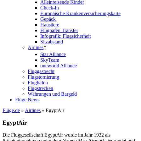
Alleinreisende Kinder
Check-In
Europäische Krankenversicherungskarte
Gepäck
Haustiere
Flughafen Transfer
Infografik: Flugsicherheit
Sitzabstand
Airlines
Star Alliance
SkyTeam
oneworld Alliance
Fluggastrecht
Flugstornierung
Flughäfen
Flugstrecken
Währungen und Bargeld
Flüge News
Flüge.de
»
Airlines
» EgyptAir
EgyptAir
Die Fluggesellschaft EgyptAir wurde im Jahr 1932 als
Privatunternehmen unter dem Namen Misr Airwork gegründet und