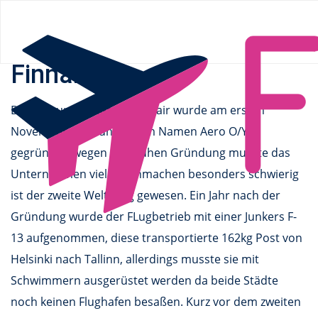
Flüge.de
»
Airlines
» Finnair
Finnair
Das Flugunternhemen Finnair wurde am ersten
November 1923 unter dem Namen Aero O/Y
gegründet, wegen der frühen Gründung musste das
Unternehmen viel durchmachen besonders schwierig
ist der zweite Weltkrieg gewesen. Ein Jahr nach der
Gründung wurde der FLugbetrieb mit einer Junkers F-
13 aufgenommen, diese transportierte 162kg Post von
Helsinki nach Tallinn, allerdings musste sie mit
Schwimmern ausgerüstet werden da beide Städte
noch keinen Flughafen besaßen. Kurz vor dem zweiten