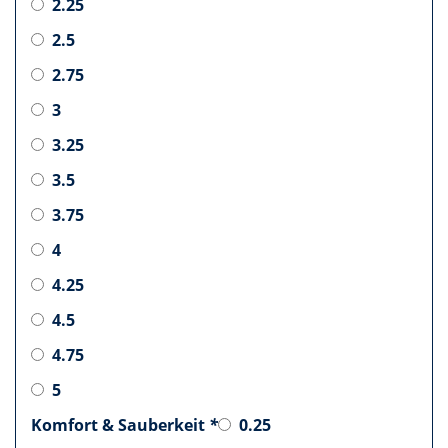
2.25
2.5
2.75
3
3.25
3.5
3.75
4
4.25
4.5
4.75
5
Komfort & Sauberkeit
*
0.25