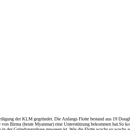
teiligung der KLM gegründet. Die Anfangs Flotte bestand aus 19 Doug
e von Birma (heute Myanmar) eine Unterstützung bekommen hat.So kon
e in der Gründungsphase gewesen ist. Wie die Flotte wuchs so wuchs a