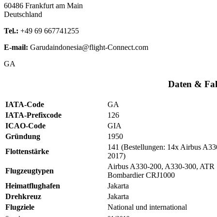
60486
Frankfurt am Main
Deutschland
Tel.:
+49 69 667741255
E-mail:
Garudaindonesia@flight-Connect.com
GA
Daten & Fa
IATA-Code
GA
IATA-Prefixcode
126
ICAO-Code
GIA
Gründung
1950
141 (Bestellungen: 14x Airbus A
Flottenstärke
2017)
Airbus A330-200, A330-300, ATR 
Flugzeugtypen
Bombardier CRJ1000
Heimatflughafen
Jakarta
Drehkreuz
Jakarta
Flugziele
National und international