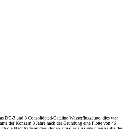
las DC-3 und 8 Consolidated-Catalina Wasserflugzeuge, dies war
nte der Konzern 3 Jahre nach der Gründung eine Flotte von 46
uch die Nachfrage an den Flügen, um dies auszugleichen kaufte der