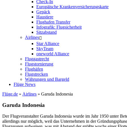
Check-In
Europäische Krankenversicherungskarte
Gepäck
Haustiere
Flughafen Transfer
Infografik: Flugsicherheit
Sitzabstand
Airlines
Star Alliance
SkyTeam
oneworld Alliance
Fluggastrecht
Flugstornierung
Flughäfen
Flugstrecken
Währungen und Bargeld
Flüge News
Flüge.de
»
Airlines
» Garuda Indonesia
Garuda Indonesia
Der Flugveranstalter Garuda Indonesia wurde im Jahr 1950 unter Be
allerdings nur möglich, weil das Unternehmen in der Gründungsphas
Flugzeugen aufweisen, was mit Abstand der größte wuchs einer Flott