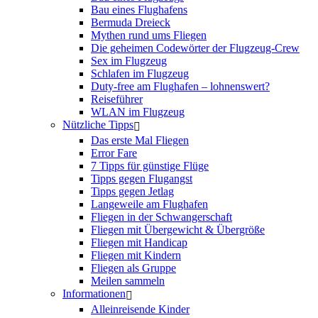
Bau eines Flughafens
Bermuda Dreieck
Mythen rund ums Fliegen
Die geheimen Codewörter der Flugzeug-Crew
Sex im Flugzeug
Schlafen im Flugzeug
Duty-free am Flughafen – lohnenswert?
Reiseführer
WLAN im Flugzeug
Nützliche Tipps
Das erste Mal Fliegen
Error Fare
7 Tipps für günstige Flüge
Tipps gegen Flugangst
Tipps gegen Jetlag
Langeweile am Flughafen
Fliegen in der Schwangerschaft
Fliegen mit Übergewicht & Übergröße
Fliegen mit Handicap
Fliegen mit Kindern
Fliegen als Gruppe
Meilen sammeln
Informationen
Alleinreisende Kinder