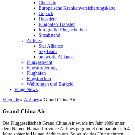
Check-In
Europäische Krankenversicherungskarte
Gepäck
Haustiere
Flughafen Transfer
Infografik: Flugsicherheit
Sitzabstand
Airlines
Star Alliance
SkyTeam
oneworld Alliance
Fluggastrecht
Flugstornierung
Flughäfen
Flugstrecken
Währungen und Bargeld
Flüge News
Flüge.de
»
Airlines
» Grand China Air
Grand China Air
Die Fluggesellschaft Grand China Air wurde im Jahr 1989 unter
dem Namen Hainan Province Airlines gegründet und nannte sich 4
Jahre später in Hainan Airlines um. So wurde das Unternehmen