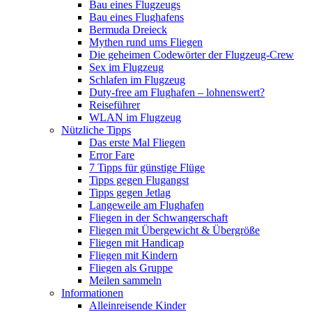
Bau eines Flugzeugs
Bau eines Flughafens
Bermuda Dreieck
Mythen rund ums Fliegen
Die geheimen Codewörter der Flugzeug-Crew
Sex im Flugzeug
Schlafen im Flugzeug
Duty-free am Flughafen – lohnenswert?
Reiseführer
WLAN im Flugzeug
Nützliche Tipps
Das erste Mal Fliegen
Error Fare
7 Tipps für günstige Flüge
Tipps gegen Flugangst
Tipps gegen Jetlag
Langeweile am Flughafen
Fliegen in der Schwangerschaft
Fliegen mit Übergewicht & Übergröße
Fliegen mit Handicap
Fliegen mit Kindern
Fliegen als Gruppe
Meilen sammeln
Informationen
Alleinreisende Kinder