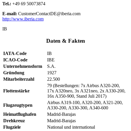
Tel.:
+49 69 50073874
E-mail:
CustomerContactDE@iberia.com
http://www.iberia.com
IB
Daten & Fakten
IATA-Code
IB
ICAO-Code
IBE
Unternehmensform
S.A.
Gründung
1927
Mitarbeiterzahl
22.500
79 (Bestellungen: 7x Airbus A320-200,
Flottenstärke
17x A320neo, 3x A321neo, 2x A330-200,
16x A350-900, Stand Juli 2017)
Airbus A319-100, A320-200, A321-200,
Flugzeugtypen
A330-200, A330-300, A340-600
Heimatflughafen
Madrid-Barajas
Drehkreuz
Madrid-Barajas
Flugziele
National und international