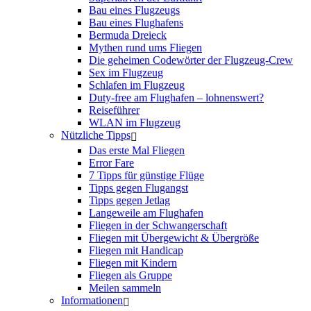
Bau eines Flugzeugs
Bau eines Flughafens
Bermuda Dreieck
Mythen rund ums Fliegen
Die geheimen Codewörter der Flugzeug-Crew
Sex im Flugzeug
Schlafen im Flugzeug
Duty-free am Flughafen – lohnenswert?
Reiseführer
WLAN im Flugzeug
Nützliche Tipps
Das erste Mal Fliegen
Error Fare
7 Tipps für günstige Flüge
Tipps gegen Flugangst
Tipps gegen Jetlag
Langeweile am Flughafen
Fliegen in der Schwangerschaft
Fliegen mit Übergewicht & Übergröße
Fliegen mit Handicap
Fliegen mit Kindern
Fliegen als Gruppe
Meilen sammeln
Informationen