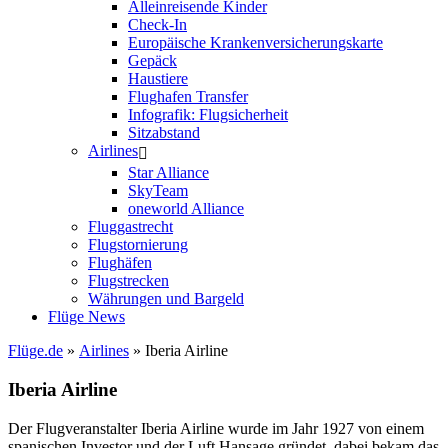
Alleinreisende Kinder
Check-In
Europäische Krankenversicherungskarte
Gepäck
Haustiere
Flughafen Transfer
Infografik: Flugsicherheit
Sitzabstand
Airlines
Star Alliance
SkyTeam
oneworld Alliance
Fluggastrecht
Flugstornierung
Flughäfen
Flugstrecken
Währungen und Bargeld
Flüge News
Flüge.de
»
Airlines
» Iberia Airline
Iberia Airline
Der Flugveranstalter Iberia Airline wurde im Jahr 1927 von einem
spanischen Investor und der Luft Hansage gründet, dabei bekam das