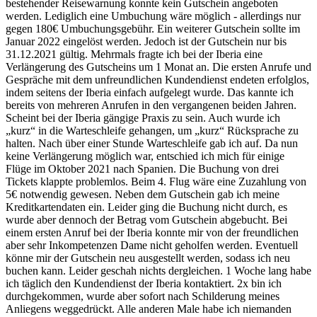
bestehender Reisewarnung konnte kein Gutschein angeboten
werden. Lediglich eine Umbuchung wäre möglich - allerdings nur
gegen 180€ Umbuchungsgebühr. Ein weiterer Gutschein sollte im
Januar 2022 eingelöst werden. Jedoch ist der Gutschein nur bis
31.12.2021 gültig. Mehrmals fragte ich bei der Iberia eine
Verlängerung des Gutscheins um 1 Monat an. Die ersten Anrufe und
Gespräche mit dem unfreundlichen Kundendienst endeten erfolglos,
indem seitens der Iberia einfach aufgelegt wurde. Das kannte ich
bereits von mehreren Anrufen in den vergangenen beiden Jahren.
Scheint bei der Iberia gängige Praxis zu sein. Auch wurde ich
„kurz“ in die Warteschleife gehangen, um „kurz“ Rücksprache zu
halten. Nach über einer Stunde Warteschleife gab ich auf. Da nun
keine Verlängerung möglich war, entschied ich mich für einige
Flüge im Oktober 2021 nach Spanien. Die Buchung von drei
Tickets klappte problemlos. Beim 4. Flug wäre eine Zuzahlung von
5€ notwendig gewesen. Neben dem Gutschein gab ich meine
Kreditkartendaten ein. Leider ging die Buchung nicht durch, es
wurde aber dennoch der Betrag vom Gutschein abgebucht. Bei
einem ersten Anruf bei der Iberia konnte mir von der freundlichen
aber sehr Inkompetenzen Dame nicht geholfen werden. Eventuell
könne mir der Gutschein neu ausgestellt werden, sodass ich neu
buchen kann. Leider geschah nichts dergleichen. 1 Woche lang habe
ich täglich den Kundendienst der Iberia kontaktiert. 2x bin ich
durchgekommen, wurde aber sofort nach Schilderung meines
Anliegens weggedrückt. Alle anderen Male habe ich niemanden