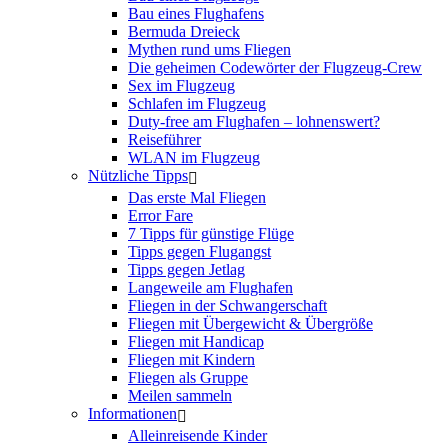
Bau eines Flughafens
Bermuda Dreieck
Mythen rund ums Fliegen
Die geheimen Codewörter der Flugzeug-Crew
Sex im Flugzeug
Schlafen im Flugzeug
Duty-free am Flughafen – lohnenswert?
Reiseführer
WLAN im Flugzeug
Nützliche Tipps
Das erste Mal Fliegen
Error Fare
7 Tipps für günstige Flüge
Tipps gegen Flugangst
Tipps gegen Jetlag
Langeweile am Flughafen
Fliegen in der Schwangerschaft
Fliegen mit Übergewicht & Übergröße
Fliegen mit Handicap
Fliegen mit Kindern
Fliegen als Gruppe
Meilen sammeln
Informationen
Alleinreisende Kinder