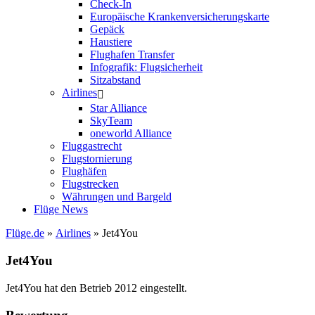
Check-In
Europäische Krankenversicherungskarte
Gepäck
Haustiere
Flughafen Transfer
Infografik: Flugsicherheit
Sitzabstand
Airlines
Star Alliance
SkyTeam
oneworld Alliance
Fluggastrecht
Flugstornierung
Flughäfen
Flugstrecken
Währungen und Bargeld
Flüge News
Flüge.de
»
Airlines
» Jet4You
Jet4You
Jet4You hat den Betrieb 2012 eingestellt.