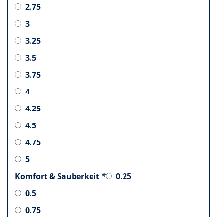
2.75
3
3.25
3.5
3.75
4
4.25
4.5
4.75
5
Komfort & Sauberkeit
*
0.25
0.5
0.75