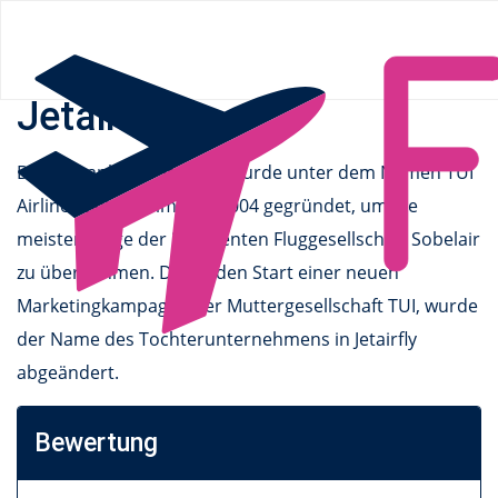
Flüge.de
»
Airlines
» Jetairfly
Jetairfly
Der Fluganbieter Jetairfly wurde unter dem Namen TUI
Airlines Belgium im Jahr 2004 gegründet, um die
meisten Flüge der insolventen Fluggesellschaft Sobelair
zu übernehmen. Durch den Start einer neuen
Marketingkampagne der Muttergesellschaft TUI, wurde
der Name des Tochterunternehmens in Jetairfly
abgeändert.
Bewertung