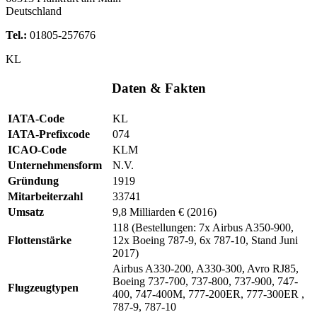
Deutschland
Tel.:
01805-257676
KL
Daten & Fakten
IATA-Code
KL
IATA-Prefixcode
074
ICAO-Code
KLM
Unternehmensform
N.V.
Gründung
1919
Mitarbeiterzahl
33741
Umsatz
9,8 Milliarden € (2016)
118 (Bestellungen: 7x Airbus A350-900,
Flottenstärke
12x Boeing 787-9, 6x 787-10, Stand Juni
2017)
Airbus A330-200, A330-300, Avro RJ85,
Boeing 737-700, 737-800, 737-900, 747-
Flugzeugtypen
400, 747-400M, 777-200ER, 777-300ER ,
787-9, 787-10