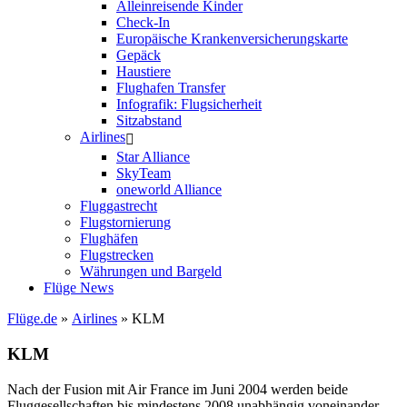
Alleinreisende Kinder
Check-In
Europäische Krankenversicherungskarte
Gepäck
Haustiere
Flughafen Transfer
Infografik: Flugsicherheit
Sitzabstand
Airlines
Star Alliance
SkyTeam
oneworld Alliance
Fluggastrecht
Flugstornierung
Flughäfen
Flugstrecken
Währungen und Bargeld
Flüge News
Flüge.de
»
Airlines
» KLM
KLM
Nach der Fusion mit Air France im Juni 2004 werden beide
Fluggesellschaften bis mindestens 2008 unabhängig voneinander