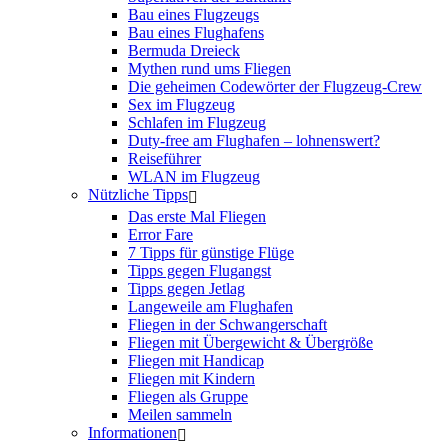
Bau eines Flugzeugs
Bau eines Flughafens
Bermuda Dreieck
Mythen rund ums Fliegen
Die geheimen Codewörter der Flugzeug-Crew
Sex im Flugzeug
Schlafen im Flugzeug
Duty-free am Flughafen – lohnenswert?
Reiseführer
WLAN im Flugzeug
Nützliche Tipps
Das erste Mal Fliegen
Error Fare
7 Tipps für günstige Flüge
Tipps gegen Flugangst
Tipps gegen Jetlag
Langeweile am Flughafen
Fliegen in der Schwangerschaft
Fliegen mit Übergewicht & Übergröße
Fliegen mit Handicap
Fliegen mit Kindern
Fliegen als Gruppe
Meilen sammeln
Informationen