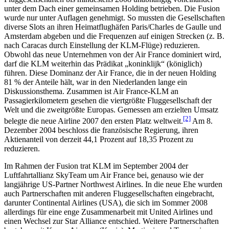
unter dem Dach einer gemeinsamen Holding betrieben. Die Fusion
wurde nur unter Auflagen genehmigt. So mussten die Gesellschaften
diverse Slots an ihren Heimatflughäfen Paris/Charles de Gaulle und
Amsterdam abgeben und die Frequenzen auf einigen Strecken (z. B.
nach Caracas durch Einstellung der KLM-Flüge) reduzieren.
Obwohl das neue Unternehmen von der Air France dominiert wird,
darf die KLM weiterhin das Prädikat „koninklijk“ (königlich)
führen. Diese Dominanz der Air France, die in der neuen Holding
81 % der Anteile hält, war in den Niederlanden lange ein
Diskussionsthema. Zusammen ist Air France-KLM an
Passagierkilometern gesehen die viertgrößte Fluggesellschaft der
Welt und die zweitgrößte Europas. Gemessen am erzielten Umsatz
[2]
belegte die neue Airline 2007 den ersten Platz weltweit.
Am 8.
Dezember 2004 beschloss die französische Regierung, ihren
Aktienanteil von derzeit 44,1 Prozent auf 18,35 Prozent zu
reduzieren.
Im Rahmen der Fusion trat KLM im September 2004 der
Luftfahrtallianz SkyTeam um Air France bei, genauso wie der
langjährige US-Partner Northwest Airlines. In die neue Ehe wurden
auch Partnerschaften mit anderen Fluggesellschaften eingebracht,
darunter Continental Airlines (USA), die sich im Sommer 2008
allerdings für eine enge Zusammenarbeit mit United Airlines und
einen Wechsel zur Star Alliance entschied. Weitere Partnerschaften