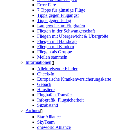
Error Fare
7 Tipps für günstige Flüge
Tipps gegen Flugangst
Tipps gegen Jetlag
Langeweile am Flughafen
Fliegen in der Schwangerschaft
Fliegen mit Übergewicht & Übergröße
Fliegen mit Handicap
Fliegen mit Kindern
Fliegen als Gruppe
Meilen sammeln
Informationen
Alleinreisende Kinder
Check-In
Europäische Krankenversicherungskarte
Gepäck
Haustiere
Flughafen Transfer
Infografik: Flugsicherheit
Sitzabstand
Airlines
Star Alliance
SkyTeam
oneworld Alliance