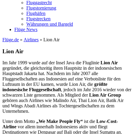
Fluggastrecht
Flugstornierung
Flughäfen
Flugstrecken
Währungen und Bargeld
Flüge News
Flüge.de
»
Airlines
» Lion Air
Lion Air
Im Jahr 1999 wurde auf der Insel Java die Fluglinie
Lion Air
gegründet, die gleichzeitig ihren Hauptsitz in der indonesischen
Hauptstadt Jakarta hat. Nachdem im Jahr 2007 alle
Fluggesellschaften aus Indonesien auf eine Verbotsliste für den
Luftraum in der EU kamen, wurde Lion Air, die
größte
indonesische Fluggesellschaft
, jedoch im Jahr 2016 wieder von der
schwarzen Liste genommen. Als Mitglied der
Lion Air Group
gehören auch Airlines wie Malindo Air, Thai Lion Air, Batik Air
und Wings Abadi Airlines als Tochtergesellschaften zu dem
Unternehmen.
Unter dem Motto
„We Make People Fly“
ist die
Low-Cost-
Airline
vor allem innerhalb Indonesiens aktiv und fliegt
Destinationen wie Denpasar auf Bali oder die Insel Sumatra an.