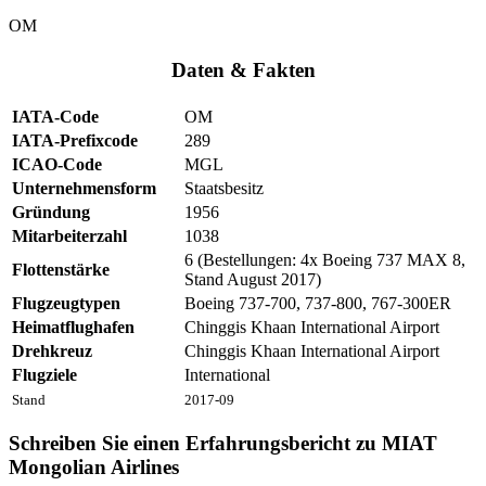
OM
Daten & Fakten
IATA-Code
OM
IATA-Prefixcode
289
ICAO-Code
MGL
Unternehmensform
Staatsbesitz
Gründung
1956
Mitarbeiterzahl
1038
6 (Bestellungen: 4x Boeing 737 MAX 8,
Flottenstärke
Stand August 2017)
Flugzeugtypen
Boeing 737-700, 737-800, 767-300ER
Heimatflughafen
Chinggis Khaan International Airport
Drehkreuz
Chinggis Khaan International Airport
Flugziele
International
Stand
2017-09
Schreiben Sie einen Erfahrungsbericht zu MIAT
Mongolian Airlines