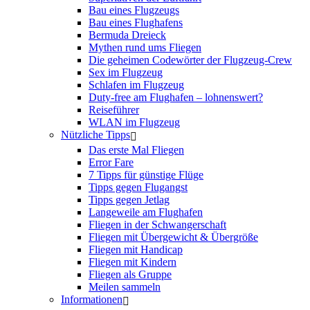
Bau eines Flugzeugs
Bau eines Flughafens
Bermuda Dreieck
Mythen rund ums Fliegen
Die geheimen Codewörter der Flugzeug-Crew
Sex im Flugzeug
Schlafen im Flugzeug
Duty-free am Flughafen – lohnenswert?
Reiseführer
WLAN im Flugzeug
Nützliche Tipps
Das erste Mal Fliegen
Error Fare
7 Tipps für günstige Flüge
Tipps gegen Flugangst
Tipps gegen Jetlag
Langeweile am Flughafen
Fliegen in der Schwangerschaft
Fliegen mit Übergewicht & Übergröße
Fliegen mit Handicap
Fliegen mit Kindern
Fliegen als Gruppe
Meilen sammeln
Informationen