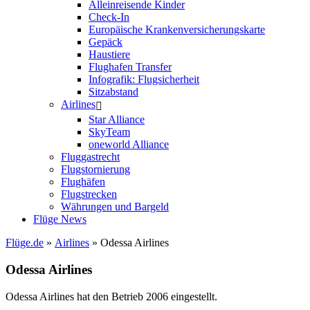
Alleinreisende Kinder
Check-In
Europäische Krankenversicherungskarte
Gepäck
Haustiere
Flughafen Transfer
Infografik: Flugsicherheit
Sitzabstand
Airlines
Star Alliance
SkyTeam
oneworld Alliance
Fluggastrecht
Flugstornierung
Flughäfen
Flugstrecken
Währungen und Bargeld
Flüge News
Flüge.de
»
Airlines
» Odessa Airlines
Odessa Airlines
Odessa Airlines hat den Betrieb 2006 eingestellt.