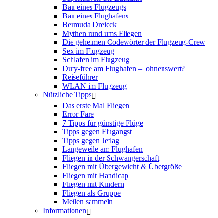
Bau eines Flugzeugs
Bau eines Flughafens
Bermuda Dreieck
Mythen rund ums Fliegen
Die geheimen Codewörter der Flugzeug-Crew
Sex im Flugzeug
Schlafen im Flugzeug
Duty-free am Flughafen – lohnenswert?
Reiseführer
WLAN im Flugzeug
Nützliche Tipps
Das erste Mal Fliegen
Error Fare
7 Tipps für günstige Flüge
Tipps gegen Flugangst
Tipps gegen Jetlag
Langeweile am Flughafen
Fliegen in der Schwangerschaft
Fliegen mit Übergewicht & Übergröße
Fliegen mit Handicap
Fliegen mit Kindern
Fliegen als Gruppe
Meilen sammeln
Informationen