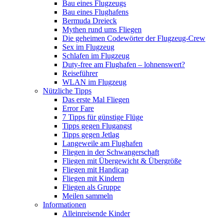
Bau eines Flugzeugs
Bau eines Flughafens
Bermuda Dreieck
Mythen rund ums Fliegen
Die geheimen Codewörter der Flugzeug-Crew
Sex im Flugzeug
Schlafen im Flugzeug
Duty-free am Flughafen – lohnenswert?
Reiseführer
WLAN im Flugzeug
Nützliche Tipps
Das erste Mal Fliegen
Error Fare
7 Tipps für günstige Flüge
Tipps gegen Flugangst
Tipps gegen Jetlag
Langeweile am Flughafen
Fliegen in der Schwangerschaft
Fliegen mit Übergewicht & Übergröße
Fliegen mit Handicap
Fliegen mit Kindern
Fliegen als Gruppe
Meilen sammeln
Informationen
Alleinreisende Kinder