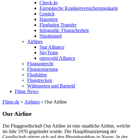
Check-In
Europäische Krankenversicherungskarte
Gepäck
Haustiere
Flughafen Transfer
Infografik: Flugsicherheit
Sitzabstand
Airlines
Star Alliance
SkyTeam
oneworld Alliance
Fluggastrecht
Flugstornierung
Flughäfen
Flugstrecken
Währungen und Bargeld
Flüge News
Flüge.de
»
Airlines
» Our Airline
Our Airline
Die Fluggesellschaft Our Airline ist eine staatliche Airline, welche
im Jahr 1970 gegründet wurde. Die Hauptfinanzierung der
Gesellschaft stützte sich auf den Phosphatabbau in Nauru. In der