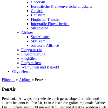
Check-In
Europäische Krankenversicherungskarte
Gepäck
Haustiere
Flughafen Transfer
Infografik: Flugsicherheit
Sitzabstand
Airlines
Star Alliance
SkyTeam
oneworld Alliance
Fluggastrecht
Flugstornierung
Flughäfen
Flugstrecken
Währungen und Bargeld
Flüge News
Flüge.de
»
Airlines
» PenAir
PenAir
Peninsular Airways oder wie sie auch gerne abgekürzt wird und
allseits bekannt ist: PenAir, ist in Alaska die größte regionale Airline.
Die Flugziele sind nicht nur auf dem Festland Alaskas, sondern auch