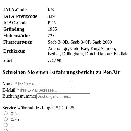
IATA-Code
KS
IATA-Prefixcode
339
ICAO-Code
PEN
Gründung
1955
Flottenstärke
22x
Flugzeugtypen
Saab 340B, Saab 340F, Saab 2000
Anchorage, Cold Bay, King Salmon,
Drehkreuz
Bethel, Dillingham, Dutch Habour, Kodiak
Stand
2017-09
Schreiben Sie einen Erfahrungsbericht zu PenAir
Name
*
E-Mail
*
Buchungsnummer
Service während des Fluges
*
0.25
0.5
0.75
1