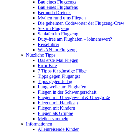
Bau eines Flugzeugs
Bau eines Flughafens
Bermuda Dreieck
Mythen rund ums Fliegen
Die geheimen Codewörter der Flugzeug-Crew
Sex im Flugzeug
Schlafen im Flugzeug
Duty-free am Flughafen – lohnenswert?
Reiseführer
WLAN im Flugzeug
Nützliche Tipps
Das erste Mal Fliegen
Error Fare
7 Tipps für günstige Flüge
Tipps gegen Flugangst
Tipps gegen Jetlag
Langeweile am Flughafen
Fliegen in der Schwangerschaft
Fliegen mit Übergewicht & Übergröße
Fliegen mit Handicap
Fliegen mit Kindern
Fliegen als Gruppe
Meilen sammeln
Informationen
Alleinreisende Kinder