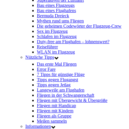
Superlativen der Luftfahrt
Bau eines Flugzeugs
Bau eines Flughafens
Bermuda Dreieck
Mythen rund ums Fliegen
Die geheimen Codewörter der Flugzeug-Crew
Sex im Flugzeug
Schlafen im Flugzeug
Duty-free am Flughafen – lohnenswert?
Reiseführer
WLAN im Flugzeug
Nützliche Tipps
Das erste Mal Fliegen
Error Fare
7 Tipps für günstige Flüge
Tipps gegen Flugangst
Tipps gegen Jetlag
Langeweile am Flughafen
Fliegen in der Schwangerschaft
Fliegen mit Übergewicht & Übergröße
Fliegen mit Handicap
Fliegen mit Kindern
Fliegen als Gruppe
Meilen sammeln
Informationen