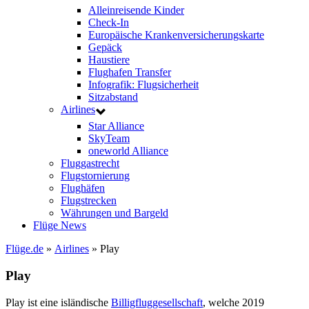
Alleinreisende Kinder
Check-In
Europäische Krankenversicherungskarte
Gepäck
Haustiere
Flughafen Transfer
Infografik: Flugsicherheit
Sitzabstand
Airlines
Star Alliance
SkyTeam
oneworld Alliance
Fluggastrecht
Flugstornierung
Flughäfen
Flugstrecken
Währungen und Bargeld
Flüge News
Flüge.de
»
Airlines
» Play
Play
Play ist eine isländische
Billigfluggesellschaft
, welche 2019