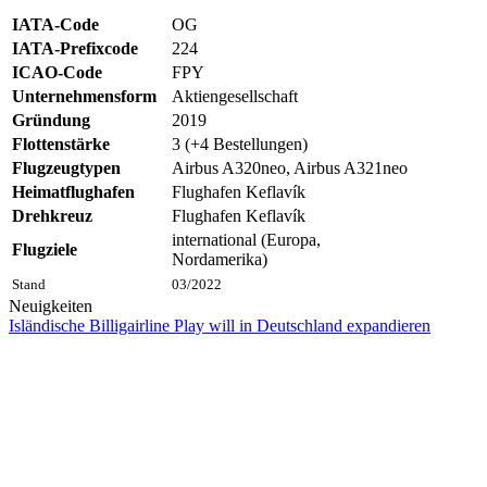
IATA-Code
OG
IATA-Prefixcode
224
ICAO-Code
FPY
Unternehmensform
Aktiengesellschaft
Gründung
2019
Flottenstärke
3 (+4 Bestellungen)
Flugzeugtypen
Airbus A320neo, Airbus A321neo
Heimatflughafen
Flughafen Keflavík
Drehkreuz
Flughafen Keflavík
international (Europa,
Flugziele
Nordamerika)
Stand
03/2022
Neuigkeiten
Isländische Billigairline Play will in Deutschland expandieren