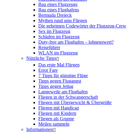
Bau eines Flugzeugs
Bau eines Flughafens
Bermuda Dreieck
Mythen rund ums Fliegen
Die geheimen Codewörter der Flugzeug-Crew
Sex im Flugzeug
Schlafen im Flugzeug
Duty-free am Flughafen – lohnenswert?
Reiseführer
WLAN im Flugzeug
Nützliche Tipps
Das erste Mal Fliegen
Error Fare
7 Tipps für günstige Flüge
Tipps gegen Flugangst
Tipps gegen Jetlag
Langeweile am Flughafen
Fliegen in der Schwangerschaft
Fliegen mit Übergewicht & Übergröße
Fliegen mit Handicap
Fliegen mit Kindern
Fliegen als Gruppe
Meilen sammeln
Informationen