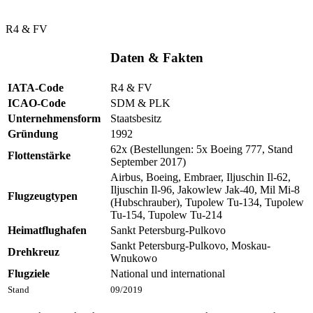
R4 & FV
Daten & Fakten
IATA-Code
R4 & FV
ICAO-Code
SDM & PLK
Unternehmensform
Staatsbesitz
Gründung
1992
62x (Bestellungen: 5x Boeing 777, Stand
Flottenstärke
September 2017)
Airbus, Boeing, Embraer, Iljuschin Il-62,
Iljuschin Il-96, Jakowlew Jak-40, Mil Mi-8
Flugzeugtypen
(Hubschrauber), Tupolew Tu-134, Tupolew
Tu-154, Tupolew Tu-214
Heimatflughafen
Sankt Petersburg-Pulkovo
Sankt Petersburg-Pulkovo, Moskau-
Drehkreuz
Wnukowo
Flugziele
National und international
Stand
09/2019