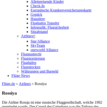
Alleinreisende Kinder
Check-In
Europäische Krankenversicherungskarte
Gepäck
Haustiere
Flughafen Transfer
Infografik: Flugsicherheit
Sitzabstand
Airlines
Star Alliance
SkyTeam
oneworld Alliance
Fluggastrecht
Flugstornierung
Flughäfen
Flugstrecken
Währungen und Bargeld
Flüge News
Flüge.de
»
Airlines
» Rossiya
Rossiya
Die Airline Rossja ist eine russische Fluggesellschaft, welche 1992
gegründet wurde. Der Grund der Gründung war die Teilung der