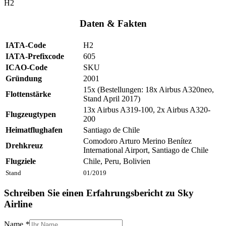
H2
Daten & Fakten
IATA-Code
H2
IATA-Prefixcode
605
ICAO-Code
SKU
Gründung
2001
15x (Bestellungen: 18x Airbus A320neo,
Flottenstärke
Stand April 2017)
13x Airbus A319-100, 2x Airbus A320-
Flugzeugtypen
200
Heimatflughafen
Santiago de Chile
Comodoro Arturo Merino Benítez
Drehkreuz
International Airport, Santiago de Chile
Flugziele
Chile, Peru, Bolivien
Stand
01/2019
Schreiben Sie einen Erfahrungsbericht zu Sky
Airline
Name
*