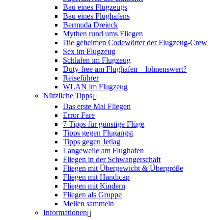
Bau eines Flugzeugs
Bau eines Flughafens
Bermuda Dreieck
Mythen rund ums Fliegen
Die geheimen Codewörter der Flugzeug-Crew
Sex im Flugzeug
Schlafen im Flugzeug
Duty-free am Flughafen – lohnenswert?
Reiseführer
WLAN im Flugzeug
Nützliche Tipps
Das erste Mal Fliegen
Error Fare
7 Tipps für günstige Flüge
Tipps gegen Flugangst
Tipps gegen Jetlag
Langeweile am Flughafen
Fliegen in der Schwangerschaft
Fliegen mit Übergewicht & Übergröße
Fliegen mit Handicap
Fliegen mit Kindern
Fliegen als Gruppe
Meilen sammeln
Informationen