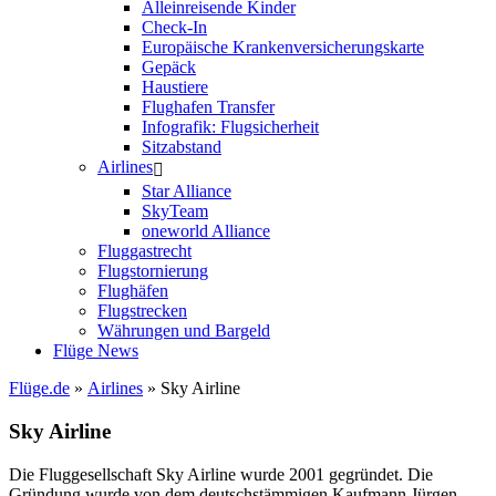
Alleinreisende Kinder
Check-In
Europäische Krankenversicherungskarte
Gepäck
Haustiere
Flughafen Transfer
Infografik: Flugsicherheit
Sitzabstand
Airlines
Star Alliance
SkyTeam
oneworld Alliance
Fluggastrecht
Flugstornierung
Flughäfen
Flugstrecken
Währungen und Bargeld
Flüge News
Flüge.de
»
Airlines
» Sky Airline
Sky Airline
Die Fluggesellschaft Sky Airline wurde 2001 gegründet. Die
Gründung wurde von dem deutschstämmigen Kaufmann Jürgen