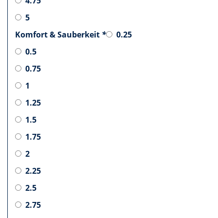
4.75
5
Komfort & Sauberkeit
*
0.25
0.5
0.75
1
1.25
1.5
1.75
2
2.25
2.5
2.75