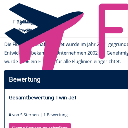
Flüge.de
»
Airlines
» Twin Jet
Flüge
Pauschalreisen
Mietwagen
Ratgeber
Flüge
Twin Jet
weltweit
News
Die Fluggesellschaft Twin Jet wurde im Jahr 2001 gegrü
Entwicklung bekam das Unternehmen 2002 die Genehmigun
wurde 2006 ein E-Ticket für alle Fluglinien eingerichtet.
Bewertung
Gesamtbewertung
Twin Jet
0
von 5 Sternen |
1 Bewertung
Eigene Bewertung schreiben