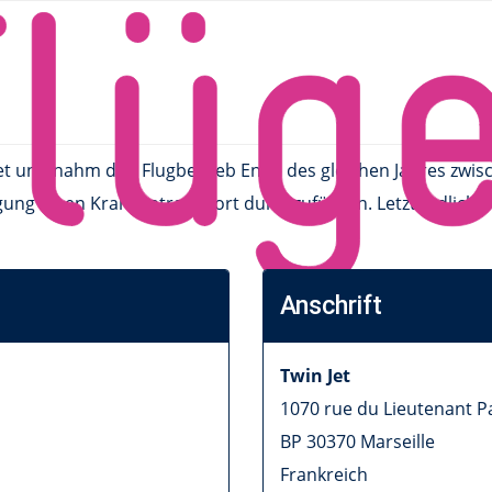
ndet und nahm den Flugbetrieb Ende des gleichen Jahres zw
g einen Krankentransport durchzuführen. Letztendlich Be
Anschrift
Twin Jet
1070 rue du Lieutenant P
BP 30370
Marseille
Frankreich