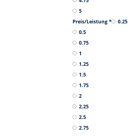
4.75
5
Preis/Leistung
*
0.25
0.5
0.75
1
1.25
1.5
1.75
2
2.25
2.5
2.75