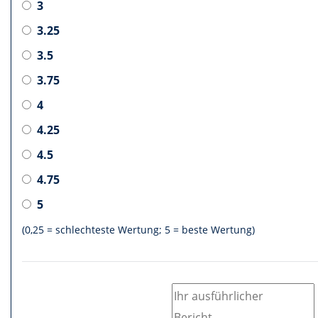
3
3.25
3.5
3.75
4
4.25
4.5
4.75
5
(0,25 = schlechteste Wertung; 5 = beste Wertung)