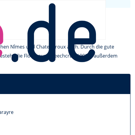
ischen Nîmes und Chateauroux auch. Durch die gute
steht die Flotte aus 9 Beechcraft 1900D, außerdem
arayre