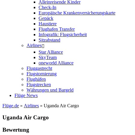
Alleinreisende Kinder
Check-In
Europäische Krankenversicherungskarte
Gepäck
Haustiere
Flughafen Transfer
Infografik: Flugsicherheit
Sitzabstand
Airlines
Star Alliance
SkyTeam
oneworld Alliance
Fluggastrecht
Flugstornierung
Flughäfen
Flugstrecken
Währungen und Bargeld
Flüge News
Flüge.de
»
Airlines
» Uganda Air Cargo
Uganda Air Cargo
Bewertung