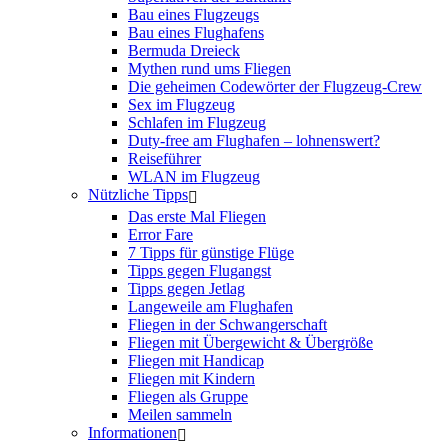
Bau eines Flugzeugs
Bau eines Flughafens
Bermuda Dreieck
Mythen rund ums Fliegen
Die geheimen Codewörter der Flugzeug-Crew
Sex im Flugzeug
Schlafen im Flugzeug
Duty-free am Flughafen – lohnenswert?
Reiseführer
WLAN im Flugzeug
Nützliche Tipps
Das erste Mal Fliegen
Error Fare
7 Tipps für günstige Flüge
Tipps gegen Flugangst
Tipps gegen Jetlag
Langeweile am Flughafen
Fliegen in der Schwangerschaft
Fliegen mit Übergewicht & Übergröße
Fliegen mit Handicap
Fliegen mit Kindern
Fliegen als Gruppe
Meilen sammeln
Informationen