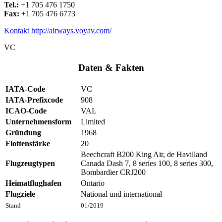
Tel.:
+1 705 476 1750
Fax:
+1 705 476 6773
Kontakt
http://airways.voyav.com/
VC
Daten & Fakten
IATA-Code
VC
IATA-Prefixcode
908
ICAO-Code
VAL
Unternehmensform
Limited
Gründung
1968
Flottenstärke
20
Beechcraft B200 King Air, de Havilland
Flugzeugtypen
Canada Dash 7, 8 series 100, 8 series 300,
Bombardier CRJ200
Heimatflughafen
Ontario
Flugziele
National und international
Stand
01/2019