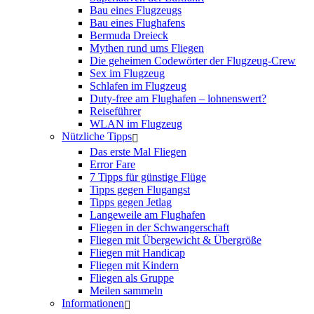
Bau eines Flugzeugs
Bau eines Flughafens
Bermuda Dreieck
Mythen rund ums Fliegen
Die geheimen Codewörter der Flugzeug-Crew
Sex im Flugzeug
Schlafen im Flugzeug
Duty-free am Flughafen – lohnenswert?
Reiseführer
WLAN im Flugzeug
Nützliche Tipps
Das erste Mal Fliegen
Error Fare
7 Tipps für günstige Flüge
Tipps gegen Flugangst
Tipps gegen Jetlag
Langeweile am Flughafen
Fliegen in der Schwangerschaft
Fliegen mit Übergewicht & Übergröße
Fliegen mit Handicap
Fliegen mit Kindern
Fliegen als Gruppe
Meilen sammeln
Informationen