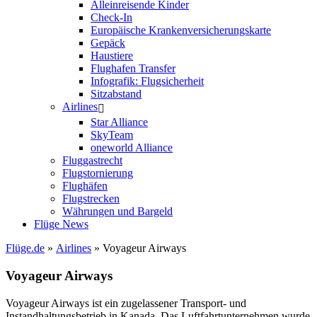
Alleinreisende Kinder
Check-In
Europäische Krankenversicherungskarte
Gepäck
Haustiere
Flughafen Transfer
Infografik: Flugsicherheit
Sitzabstand
Airlines
Star Alliance
SkyTeam
oneworld Alliance
Fluggastrecht
Flugstornierung
Flughäfen
Flugstrecken
Währungen und Bargeld
Flüge News
Flüge.de
»
Airlines
» Voyageur Airways
Voyageur Airways
Voyageur Airways ist ein zugelassener Transport- und
Instandhaltungsbetrieb in Kanada. Das Luftfahrtunternehmen wurde