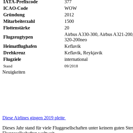
IATA-Prefixcode
377
ICAO-Code
WOW
Gründung
2012
Mitarbeiterzahl
1500
Flottenstärke
20
Airbus A330-300, Airbus A321-200,
Flugzeugtypen
320-200neo
Heimatflughafen
Keflavik
Drehkreuz
Keflavik, Reykjavik
Flugziele
international
Stand
09/2018
Neuigkeiten
Diese Airlines gingen 2019 pleite
Dieses Jahr stand für viele Fluggesellschaften unter keinem guten Ster