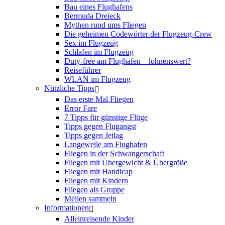
Bau eines Flughafens
Bermuda Dreieck
Mythen rund ums Fliegen
Die geheimen Codewörter der Flugzeug-Crew
Sex im Flugzeug
Schlafen im Flugzeug
Duty-free am Flughafen – lohnenswert?
Reiseführer
WLAN im Flugzeug
Nützliche Tipps
Das erste Mal Fliegen
Error Fare
7 Tipps für günstige Flüge
Tipps gegen Flugangst
Tipps gegen Jetlag
Langeweile am Flughafen
Fliegen in der Schwangerschaft
Fliegen mit Übergewicht & Übergröße
Fliegen mit Handicap
Fliegen mit Kindern
Fliegen als Gruppe
Meilen sammeln
Informationen
Alleinreisende Kinder