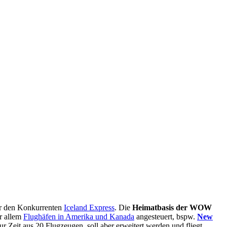
hr den Konkurrenten
Iceland Express
. Die
Heimatbasis der WOW
r allem
Flughäfen in Amerika und Kanada
angesteuert, bspw.
New
ur Zeit aus 20 Flugzeugen, soll aber erweitert werden und fliegt