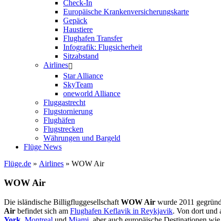
Check-In
Europäische Krankenversicherungskarte
Gepäck
Haustiere
Flughafen Transfer
Infografik: Flugsicherheit
Sitzabstand
Airlines
Star Alliance
SkyTeam
oneworld Alliance
Fluggastrecht
Flugstornierung
Flughäfen
Flugstrecken
Währungen und Bargeld
Flüge News
Flüge.de
»
Airlines
» WOW Air
WOW Air
Die isländische Billigfluggesellschaft
WOW Air
wurde 2011 gegründe
Air
befindet sich am
Flughafen Keflavik in Reykjavik
. Von dort und
York
,
Montreal
und
Miami
, aber auch europäische Destinationen wi