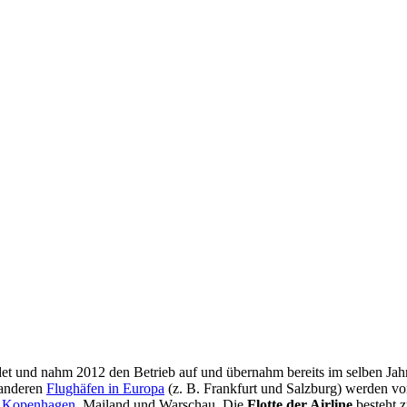
t und nahm 2012 den Betrieb auf und übernahm bereits im selben Ja
 anderen
Flughäfen in Europa
(z. B. Frankfurt und Salzburg) werden vo
e
Kopenhagen
, Mailand und Warschau. Die
Flotte der Airline
besteht z