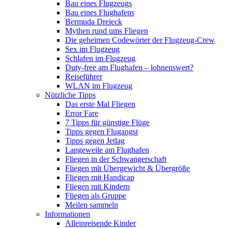
Bau eines Flugzeugs
Bau eines Flughafens
Bermuda Dreieck
Mythen rund ums Fliegen
Die geheimen Codewörter der Flugzeug-Crew
Sex im Flugzeug
Schlafen im Flugzeug
Duty-free am Flughafen – lohnenswert?
Reiseführer
WLAN im Flugzeug
Nützliche Tipps
Das erste Mal Fliegen
Error Fare
7 Tipps für günstige Flüge
Tipps gegen Flugangst
Tipps gegen Jetlag
Langeweile am Flughafen
Fliegen in der Schwangerschaft
Fliegen mit Übergewicht & Übergröße
Fliegen mit Handicap
Fliegen mit Kindern
Fliegen als Gruppe
Meilen sammeln
Informationen
Alleinreisende Kinder