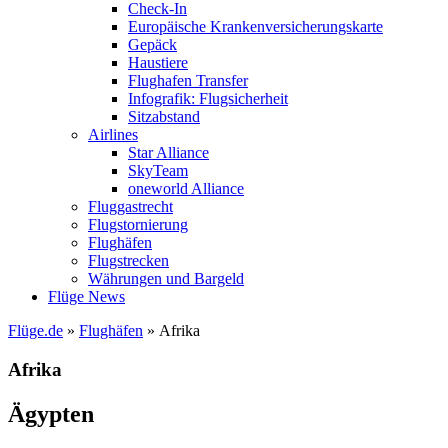
Check-In
Europäische Krankenversicherungskarte
Gepäck
Haustiere
Flughafen Transfer
Infografik: Flugsicherheit
Sitzabstand
Airlines
Star Alliance
SkyTeam
oneworld Alliance
Fluggastrecht
Flugstornierung
Flughäfen
Flugstrecken
Währungen und Bargeld
Flüge News
Flüge.de
»
Flughäfen
» Afrika
Afrika
Ägypten