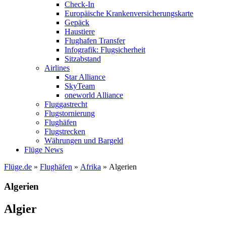
Check-In
Europäische Krankenversicherungskarte
Gepäck
Haustiere
Flughafen Transfer
Infografik: Flugsicherheit
Sitzabstand
Airlines
Star Alliance
SkyTeam
oneworld Alliance
Fluggastrecht
Flugstornierung
Flughäfen
Flugstrecken
Währungen und Bargeld
Flüge News
Flüge.de
»
Flughäfen
»
Afrika
» Algerien
Algerien
Algier