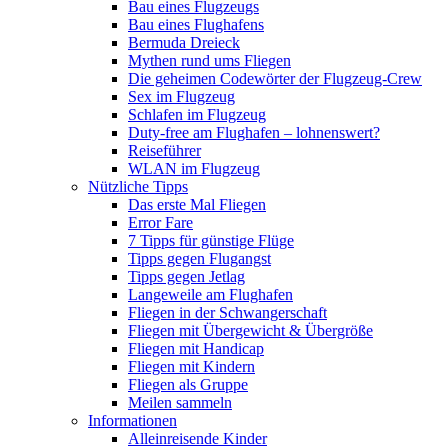
Bau eines Flugzeugs
Bau eines Flughafens
Bermuda Dreieck
Mythen rund ums Fliegen
Die geheimen Codewörter der Flugzeug-Crew
Sex im Flugzeug
Schlafen im Flugzeug
Duty-free am Flughafen – lohnenswert?
Reiseführer
WLAN im Flugzeug
Nützliche Tipps
Das erste Mal Fliegen
Error Fare
7 Tipps für günstige Flüge
Tipps gegen Flugangst
Tipps gegen Jetlag
Langeweile am Flughafen
Fliegen in der Schwangerschaft
Fliegen mit Übergewicht & Übergröße
Fliegen mit Handicap
Fliegen mit Kindern
Fliegen als Gruppe
Meilen sammeln
Informationen
Alleinreisende Kinder