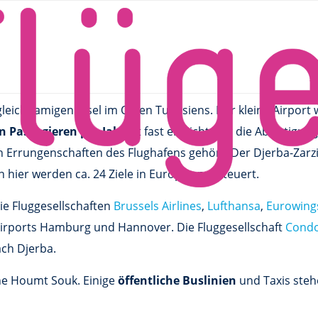
gleichnamigen Insel im Osten Tunesiens. Der kleine Airport
en Passagieren pro Jahr
ist fast erreicht. Für die Abfertigu
 Errungenschaften des Flughafens gehört. Der Djerba-Zarzis 
 hier werden ca. 24 Ziele in Europa angesteuert.
ie Fluggesellschaften
Brussels Airlines
,
Lufthansa
,
Eurowing
irports Hamburg und Hannover. Die Fluggesellschaft
Cond
ch Djerba.
gene Houmt Souk. Einige
öffentliche Buslinien
und Taxis steh