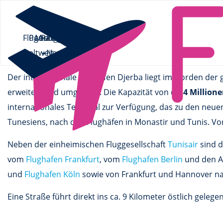
Flüge.de
»
Flughäfen
»
Afrika
»
Tunesien
» Djerba
Flüge
Pauschalreisen
Mietwagen
Ratgeber
Flüge
Djerba
weltweit
News
Der internationale Flughafen Djerba liegt im Norden der 
erweitert und umgebaut. Die Kapazität von ca.
4 Million
internationales Terminal zur Verfügung, das zu den neuen
Tunesiens, nach den Flughäfen in Monastir und Tunis. Von
Neben der einheimischen Fluggesellschaft
Tunisair
sind d
vom
Flughafen Frankfurt
, vom
Flughafen Berlin
und den A
und
Flughafen Köln
sowie von Frankfurt und Hannover na
Eine Straße führt direkt ins ca. 9 Kilometer östlich gele