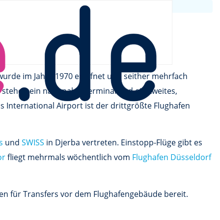
 wurde im Jahre 1970 eröffnet und seither mehrfach
ng stehen ein nationales Terminal und ein zweites,
International Airport ist der drittgrößte Flughafen
s
und
SWISS
in Djerba vertreten. Einstopp-Flüge gibt es
or
fliegt mehrmals wöchentlich vom
Flughafen Düsseldorf
en für Transfers vor dem Flughafengebäude bereit.