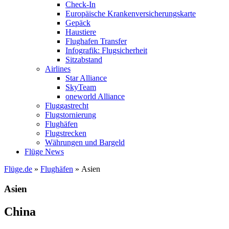
Check-In
Europäische Krankenversicherungskarte
Gepäck
Haustiere
Flughafen Transfer
Infografik: Flugsicherheit
Sitzabstand
Airlines
Star Alliance
SkyTeam
oneworld Alliance
Fluggastrecht
Flugstornierung
Flughäfen
Flugstrecken
Währungen und Bargeld
Flüge News
Flüge.de
»
Flughäfen
» Asien
Asien
China