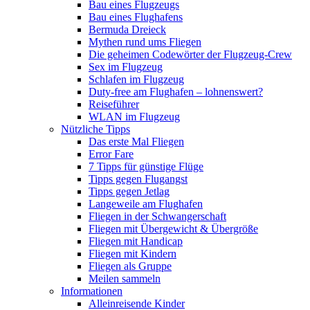
Bau eines Flugzeugs
Bau eines Flughafens
Bermuda Dreieck
Mythen rund ums Fliegen
Die geheimen Codewörter der Flugzeug-Crew
Sex im Flugzeug
Schlafen im Flugzeug
Duty-free am Flughafen – lohnenswert?
Reiseführer
WLAN im Flugzeug
Nützliche Tipps
Das erste Mal Fliegen
Error Fare
7 Tipps für günstige Flüge
Tipps gegen Flugangst
Tipps gegen Jetlag
Langeweile am Flughafen
Fliegen in der Schwangerschaft
Fliegen mit Übergewicht & Übergröße
Fliegen mit Handicap
Fliegen mit Kindern
Fliegen als Gruppe
Meilen sammeln
Informationen
Alleinreisende Kinder