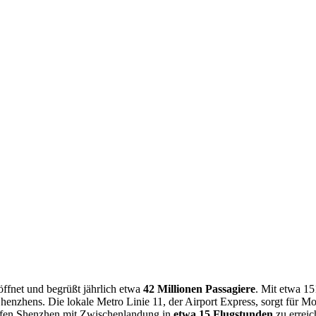
ffnet und begrüßt jährlich etwa
42 Millionen Passagiere
. Mit etwa 15
enzhens. Die lokale Metro Linie 11, der Airport Express, sorgt für Mobi
hafen Shenzhen mit Zwischenlandung in
etwa 15 Flugstunden
zu erreic