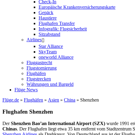
Check-In
Europäische Krankenversicherungskarte
Gepäck
Haustiere
Flughafen Transfer
Infografik: Flugsicherheit
Sitzabstand
Airlines
Star Alliance
SkyTeam
oneworld Alliance
Fluggastrecht
Flugstornierung
Flughäfen
Flugstrecken
Währungen und Bargeld
Flüge News
Flüge.de
»
Flughäfen
»
Asien
»
China
» Shenzhen
Flughafen Shenzhen
Der
Shenzhen Bao’an International Airport (SZX)
wurde 1991 erö
Chinas
. Der Flughafen liegt etwa 35 km entfernt vom Stadtzentrum Sh
Shenzhen Airlines
als Drehkreuz. Von Deutschland aus ist der Flug