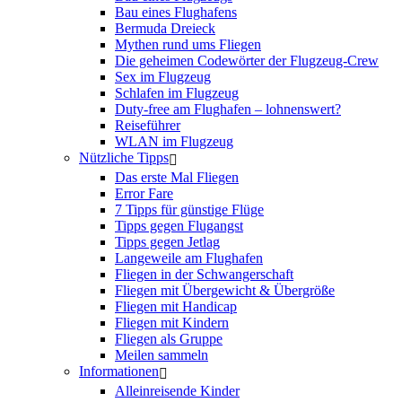
Bau eines Flughafens
Bermuda Dreieck
Mythen rund ums Fliegen
Die geheimen Codewörter der Flugzeug-Crew
Sex im Flugzeug
Schlafen im Flugzeug
Duty-free am Flughafen – lohnenswert?
Reiseführer
WLAN im Flugzeug
Nützliche Tipps
Das erste Mal Fliegen
Error Fare
7 Tipps für günstige Flüge
Tipps gegen Flugangst
Tipps gegen Jetlag
Langeweile am Flughafen
Fliegen in der Schwangerschaft
Fliegen mit Übergewicht & Übergröße
Fliegen mit Handicap
Fliegen mit Kindern
Fliegen als Gruppe
Meilen sammeln
Informationen
Alleinreisende Kinder