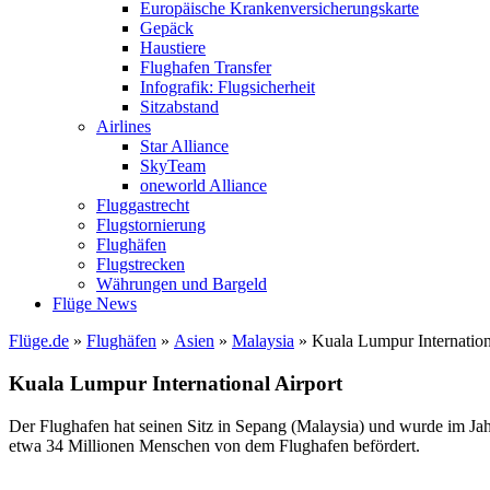
Europäische Krankenversicherungskarte
Gepäck
Haustiere
Flughafen Transfer
Infografik: Flugsicherheit
Sitzabstand
Airlines
Star Alliance
SkyTeam
oneworld Alliance
Fluggastrecht
Flugstornierung
Flughäfen
Flugstrecken
Währungen und Bargeld
Flüge News
Flüge.de
»
Flughäfen
»
Asien
»
Malaysia
» Kuala Lumpur Internation
Kuala Lumpur International Airport
Der Flughafen hat seinen Sitz in Sepang (Malaysia) und wurde im Jahr
etwa 34 Millionen Menschen von dem Flughafen befördert.