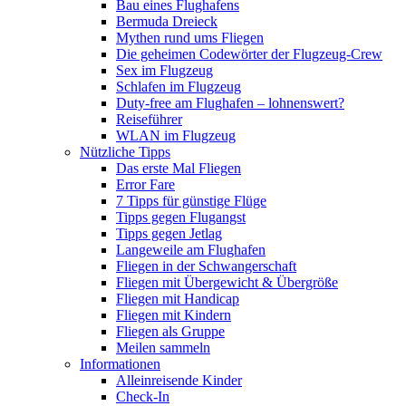
Bau eines Flughafens
Bermuda Dreieck
Mythen rund ums Fliegen
Die geheimen Codewörter der Flugzeug-Crew
Sex im Flugzeug
Schlafen im Flugzeug
Duty-free am Flughafen – lohnenswert?
Reiseführer
WLAN im Flugzeug
Nützliche Tipps
Das erste Mal Fliegen
Error Fare
7 Tipps für günstige Flüge
Tipps gegen Flugangst
Tipps gegen Jetlag
Langeweile am Flughafen
Fliegen in der Schwangerschaft
Fliegen mit Übergewicht & Übergröße
Fliegen mit Handicap
Fliegen mit Kindern
Fliegen als Gruppe
Meilen sammeln
Informationen
Alleinreisende Kinder
Check-In