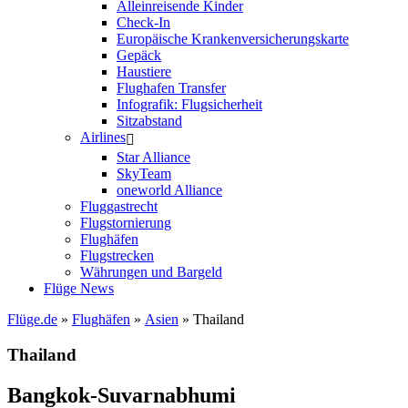
Alleinreisende Kinder
Check-In
Europäische Krankenversicherungskarte
Gepäck
Haustiere
Flughafen Transfer
Infografik: Flugsicherheit
Sitzabstand
Airlines
Star Alliance
SkyTeam
oneworld Alliance
Fluggastrecht
Flugstornierung
Flughäfen
Flugstrecken
Währungen und Bargeld
Flüge News
Flüge.de
»
Flughäfen
»
Asien
» Thailand
Thailand
Bangkok-Suvarnabhumi