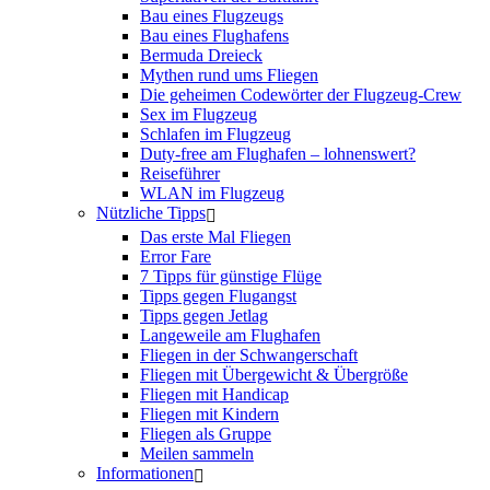
Bau eines Flugzeugs
Bau eines Flughafens
Bermuda Dreieck
Mythen rund ums Fliegen
Die geheimen Codewörter der Flugzeug-Crew
Sex im Flugzeug
Schlafen im Flugzeug
Duty-free am Flughafen – lohnenswert?
Reiseführer
WLAN im Flugzeug
Nützliche Tipps
Das erste Mal Fliegen
Error Fare
7 Tipps für günstige Flüge
Tipps gegen Flugangst
Tipps gegen Jetlag
Langeweile am Flughafen
Fliegen in der Schwangerschaft
Fliegen mit Übergewicht & Übergröße
Fliegen mit Handicap
Fliegen mit Kindern
Fliegen als Gruppe
Meilen sammeln
Informationen