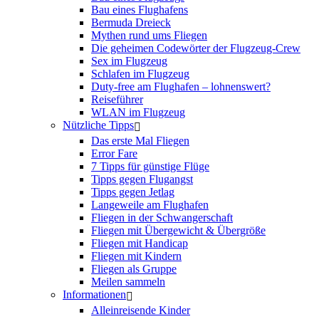
Bau eines Flughafens
Bermuda Dreieck
Mythen rund ums Fliegen
Die geheimen Codewörter der Flugzeug-Crew
Sex im Flugzeug
Schlafen im Flugzeug
Duty-free am Flughafen – lohnenswert?
Reiseführer
WLAN im Flugzeug
Nützliche Tipps
Das erste Mal Fliegen
Error Fare
7 Tipps für günstige Flüge
Tipps gegen Flugangst
Tipps gegen Jetlag
Langeweile am Flughafen
Fliegen in der Schwangerschaft
Fliegen mit Übergewicht & Übergröße
Fliegen mit Handicap
Fliegen mit Kindern
Fliegen als Gruppe
Meilen sammeln
Informationen
Alleinreisende Kinder