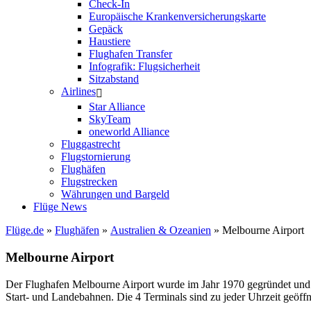
Check-In
Europäische Krankenversicherungskarte
Gepäck
Haustiere
Flughafen Transfer
Infografik: Flugsicherheit
Sitzabstand
Airlines
Star Alliance
SkyTeam
oneworld Alliance
Fluggastrecht
Flugstornierung
Flughäfen
Flugstrecken
Währungen und Bargeld
Flüge News
Flüge.de
»
Flughäfen
»
Australien & Ozeanien
» Melbourne Airport
Melbourne Airport
Der Flughafen Melbourne Airport wurde im Jahr 1970 gegründet und ha
Start- und Landebahnen. Die 4 Terminals sind zu jeder Uhrzeit geöffn