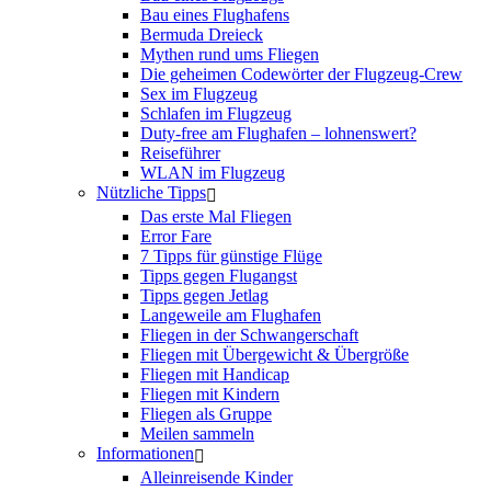
Bau eines Flughafens
Bermuda Dreieck
Mythen rund ums Fliegen
Die geheimen Codewörter der Flugzeug-Crew
Sex im Flugzeug
Schlafen im Flugzeug
Duty-free am Flughafen – lohnenswert?
Reiseführer
WLAN im Flugzeug
Nützliche Tipps
Das erste Mal Fliegen
Error Fare
7 Tipps für günstige Flüge
Tipps gegen Flugangst
Tipps gegen Jetlag
Langeweile am Flughafen
Fliegen in der Schwangerschaft
Fliegen mit Übergewicht & Übergröße
Fliegen mit Handicap
Fliegen mit Kindern
Fliegen als Gruppe
Meilen sammeln
Informationen
Alleinreisende Kinder