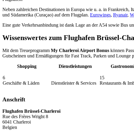
Neben zahlreichen Destinationen in Europa wie u. a. in Frankreich, 
und Südamerika (Curaçao) auf dem Flugplan.
Eurowings
,
Ryanair
,
Wi
Eine gute Verkehrsanbindung ist dank Lage an der A54 sowie Bus u
Wissenswertes zum Flughafen Brüssel-Cha
Mit dem Treueprogramm
My Charleroi Airport Bonus
können Pass
Gutscheinen und Ermäßigungen für Fast Track, Parken und Lounge pr
Shopping
Dienstleistungen
Gastronom
6
15
Geschäfte & Läden
Dienstleister & Services
Restaurants & Imb
Anschrift
Flughafen Brüssel-Charleroi
Rue des Frères Wright 8
6041
Charleroi
Belgien