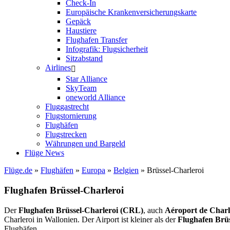
Check-In
Europäische Krankenversicherungskarte
Gepäck
Haustiere
Flughafen Transfer
Infografik: Flugsicherheit
Sitzabstand
Airlines
Star Alliance
SkyTeam
oneworld Alliance
Fluggastrecht
Flugstornierung
Flughäfen
Flugstrecken
Währungen und Bargeld
Flüge News
Flüge.de
»
Flughäfen
»
Europa
»
Belgien
» Brüssel-Charleroi
Flughafen Brüssel-Charleroi
Der
Flughafen Brüssel-Charleroi (CRL)
, auch
Aéroport de Charle
Charleroi in Wallonien. Der Airport ist kleiner als der
Flughafen Brü
Flughäfen.