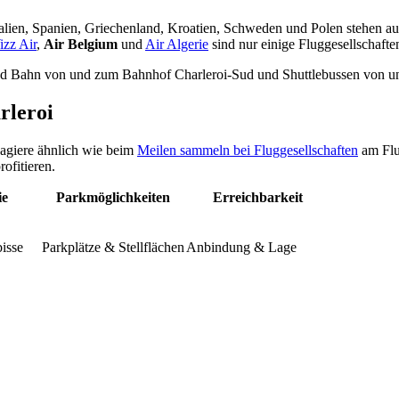
Italien, Spanien, Griechenland, Kroatien, Schweden und Polen stehen 
zz Air
,
Air Belgium
und
Air Algerie
sind nur einige Fluggesellschafte
nd Bahn von und zum Bahnhof Charleroi-Sud und Shuttlebussen von u
rleroi
agiere ähnlich wie beim
Meilen sammeln bei Fluggesellschaften
am Flu
ofitieren.
ie
Parkmöglichkeiten
Erreichbarkeit
isse
Parkplätze & Stellflächen
Anbindung & Lage