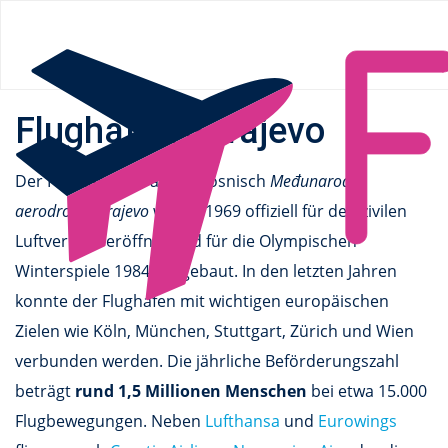
Flüge.de
»
Flughäfen
»
Europa
»
Bosnien und
Herzegowina
» Sarajevo
Flughafen Sarajevo
Der Flughafen Sarajevo, bosnisch
Međunarodni
aerodrom Sarajevo
wurde 1969 offiziell für den zivilen
Luftverkehr eröffnet und für die Olympischen
Winterspiele 1984 ausgebaut. In den letzten Jahren
konnte der Flughafen mit wichtigen europäischen
Zielen wie Köln, München, Stuttgart, Zürich und Wien
verbunden werden. Die jährliche Beförderungszahl
beträgt
rund 1,5 Millionen Menschen
bei etwa 15.000
Flugbewegungen. Neben
Lufthansa
und
Eurowings