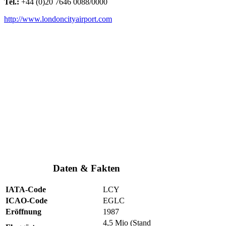
Tel.:
+44 (0)20 7646 0088/0000
http://www.londoncityairport.com
Daten & Fakten
IATA-Code
LCY
ICAO-Code
EGLC
Eröffnung
1987
4,5 Mio (Stand