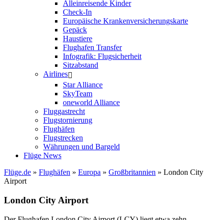
Alleinreisende Kinder
Check-In
Europäische Krankenversicherungskarte
Gepäck
Haustiere
Flughafen Transfer
Infografik: Flugsicherheit
Sitzabstand
Airlines
Star Alliance
SkyTeam
oneworld Alliance
Fluggastrecht
Flugstornierung
Flughäfen
Flugstrecken
Währungen und Bargeld
Flüge News
Flüge.de
»
Flughäfen
»
Europa
»
Großbritannien
» London City
Airport
London City Airport
Der Flughafen London City Airport (LCY) liegt etwa zehn