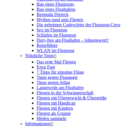
Bau eines Flugzeugs
Bau eines Flughafens
Bermuda Dreieck
Mythen rund ums Fliegen
Die geheimen Codewörter der Flugzeug-Crew
Sex im Flugzeug
Schlafen im Flugzeug
Duty-free am Flughafen – lohnenswert?
Reiseführer
WLAN im Flugzeug
Nützliche Tipps
Das erste Mal Fliegen
Error Fare
7 Tipps für günstige Flüge
Tipps gegen Flugangst
Tipps gegen Jetlag
Langeweile am Flughafen
Fliegen in der Schwangerschaft
Fliegen mit Übergewicht & Übergröße
Fliegen mit Handicap
Fliegen mit Kindern
Fliegen als Gruppe
Meilen sammeln
Informationen