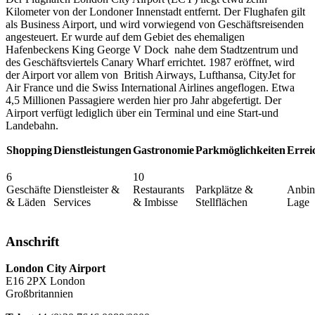
Kilometer von der Londoner Innenstadt entfernt. Der Flughafen gilt
als Business Airport, und wird vorwiegend von Geschäftsreisenden
angesteuert. Er wurde auf dem Gebiet des ehemaligen
Hafenbeckens King George V Dock nahe dem Stadtzentrum und
des Geschäftsviertels Canary Wharf errichtet. 1987 eröffnet, wird
der Airport vor allem von British Airways, Lufthansa, CityJet for
Air France und die Swiss International Airlines angeflogen. Etwa
4,5 Millionen Passagiere werden hier pro Jahr abgefertigt. Der
Airport verfügt lediglich über ein Terminal und eine Start-und
Landebahn.
Shopping
Dienstleistungen
Gastronomie
Parkmöglichkeiten
Errei
6
10
Geschäfte
Dienstleister &
Restaurants
Parkplätze &
Anbin
& Läden
Services
& Imbisse
Stellflächen
Lage
Anschrift
London City Airport
E16 2PX
London
Großbritannien