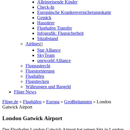
Alleinreisende Kinder
Check-In
Europäische Krankenversicherungskarte
Gepäck
Haustiere
Flughafen Transfer
Infografik: Flugsicherheit
Sitzabstand
Airlines
Star Alliance
SkyTeam
oneworld Alliance
Fluggastrecht
Flugstornierung
Flughäfen
Flugstrecken
Währungen und Bargeld
Flüge News
Flüge.de
»
Flughäfen
»
Europa
»
Großbritannien
» London
Gatwick Airport
London Gatwick Airport
Der Flughafen London Gatwick Airport hat seinen Sitz in London