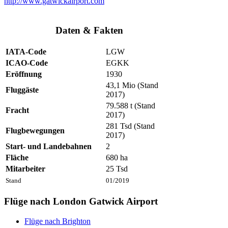
http://www.gatwickairport.com
Daten & Fakten
IATA-Code
LGW
ICAO-Code
EGKK
Eröffnung
1930
43,1 Mio (Stand
Fluggäste
2017)
79.588 t (Stand
Fracht
2017)
281 Tsd (Stand
Flugbewegungen
2017)
Start- und Landebahnen
2
Fläche
680 ha
Mitarbeiter
25 Tsd
Stand
01/2019
Flüge nach London Gatwick Airport
Flüge nach Brighton