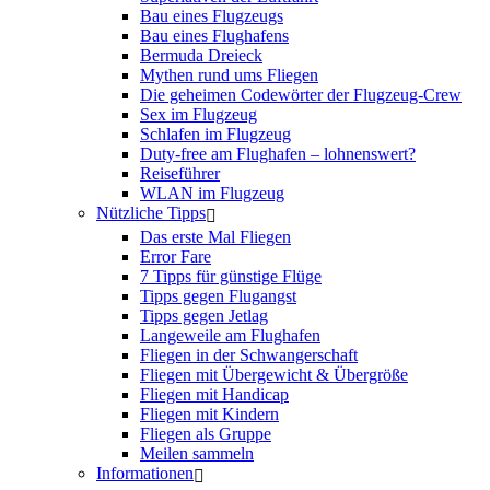
Bau eines Flugzeugs
Bau eines Flughafens
Bermuda Dreieck
Mythen rund ums Fliegen
Die geheimen Codewörter der Flugzeug-Crew
Sex im Flugzeug
Schlafen im Flugzeug
Duty-free am Flughafen – lohnenswert?
Reiseführer
WLAN im Flugzeug
Nützliche Tipps
Das erste Mal Fliegen
Error Fare
7 Tipps für günstige Flüge
Tipps gegen Flugangst
Tipps gegen Jetlag
Langeweile am Flughafen
Fliegen in der Schwangerschaft
Fliegen mit Übergewicht & Übergröße
Fliegen mit Handicap
Fliegen mit Kindern
Fliegen als Gruppe
Meilen sammeln
Informationen