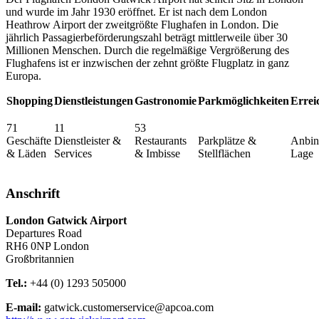
und wurde im Jahr 1930 eröffnet. Er ist nach dem London
Heathrow Airport der zweitgrößte Flughafen in London. Die
jährlich Passagierbeförderungszahl beträgt mittlerweile über 30
Millionen Menschen. Durch die regelmäßige Vergrößerung des
Flughafens ist er inzwischen der zehnt größte Flugplatz in ganz
Europa.
Shopping
Dienstleistungen
Gastronomie
Parkmöglichkeiten
Errei
71
11
53
Geschäfte
Dienstleister &
Restaurants
Parkplätze &
Anbin
& Läden
Services
& Imbisse
Stellflächen
Lage
Anschrift
London Gatwick Airport
Departures Road
RH6 0NP
London
Großbritannien
Tel.:
+44 (0) 1293 505000
E-mail:
gatwick.customerservice@apcoa.com