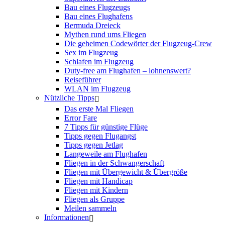
Bau eines Flugzeugs
Bau eines Flughafens
Bermuda Dreieck
Mythen rund ums Fliegen
Die geheimen Codewörter der Flugzeug-Crew
Sex im Flugzeug
Schlafen im Flugzeug
Duty-free am Flughafen – lohnenswert?
Reiseführer
WLAN im Flugzeug
Nützliche Tipps
Das erste Mal Fliegen
Error Fare
7 Tipps für günstige Flüge
Tipps gegen Flugangst
Tipps gegen Jetlag
Langeweile am Flughafen
Fliegen in der Schwangerschaft
Fliegen mit Übergewicht & Übergröße
Fliegen mit Handicap
Fliegen mit Kindern
Fliegen als Gruppe
Meilen sammeln
Informationen