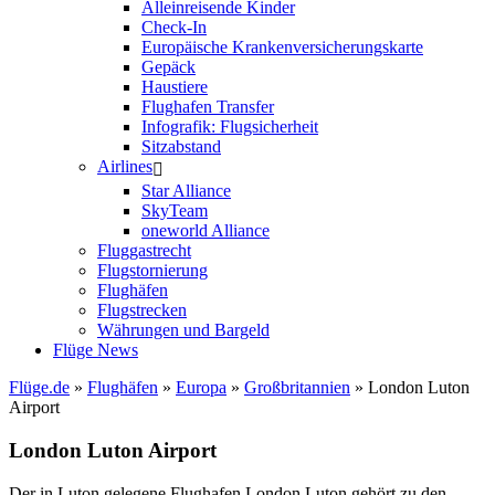
Alleinreisende Kinder
Check-In
Europäische Krankenversicherungskarte
Gepäck
Haustiere
Flughafen Transfer
Infografik: Flugsicherheit
Sitzabstand
Airlines
Star Alliance
SkyTeam
oneworld Alliance
Fluggastrecht
Flugstornierung
Flughäfen
Flugstrecken
Währungen und Bargeld
Flüge News
Flüge.de
»
Flughäfen
»
Europa
»
Großbritannien
» London Luton
Airport
London Luton Airport
Der in Luton gelegene Flughafen London Luton gehört zu den