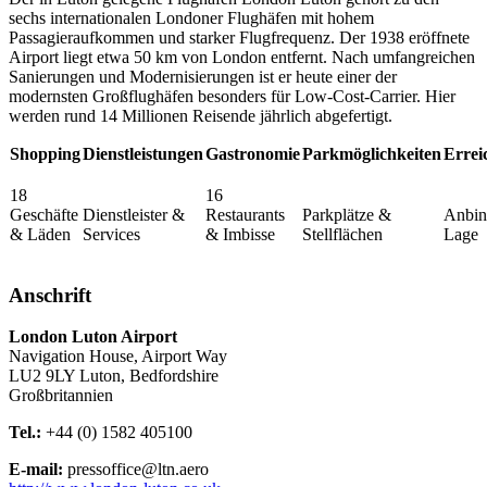
sechs internationalen Londoner Flughäfen mit hohem
Passagieraufkommen und starker Flugfrequenz. Der 1938 eröffnete
Airport liegt etwa 50 km von London entfernt. Nach umfangreichen
Sanierungen und Modernisierungen ist er heute einer der
modernsten Großflughäfen besonders für Low-Cost-Carrier. Hier
werden rund 14 Millionen Reisende jährlich abgefertigt.
Shopping
Dienstleistungen
Gastronomie
Parkmöglichkeiten
Errei
18
16
Geschäfte
Dienstleister &
Restaurants
Parkplätze &
Anbin
& Läden
Services
& Imbisse
Stellflächen
Lage
Anschrift
London Luton Airport
Navigation House, Airport Way
LU2 9LY
Luton, Bedfordshire
Großbritannien
Tel.:
+44 (0) 1582 405100
E-mail:
pressoffice@ltn.aero