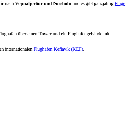
ir
nach
Vopnafjörður und Þórshöfn
und es gibt ganzjährig
Flüge
 Flughafen über einen
Tower
und ein Flughafengebäude mit
en internationalen
Flughafen Keflavík (KEF)
.