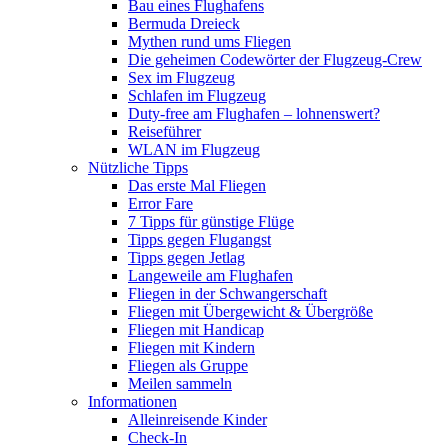
Bau eines Flughafens
Bermuda Dreieck
Mythen rund ums Fliegen
Die geheimen Codewörter der Flugzeug-Crew
Sex im Flugzeug
Schlafen im Flugzeug
Duty-free am Flughafen – lohnenswert?
Reiseführer
WLAN im Flugzeug
Nützliche Tipps
Das erste Mal Fliegen
Error Fare
7 Tipps für günstige Flüge
Tipps gegen Flugangst
Tipps gegen Jetlag
Langeweile am Flughafen
Fliegen in der Schwangerschaft
Fliegen mit Übergewicht & Übergröße
Fliegen mit Handicap
Fliegen mit Kindern
Fliegen als Gruppe
Meilen sammeln
Informationen
Alleinreisende Kinder
Check-In