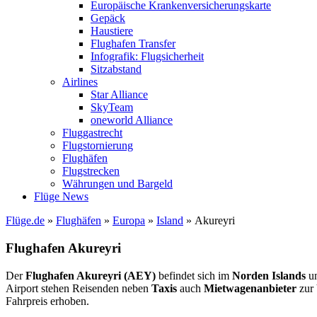
Europäische Krankenversicherungskarte
Gepäck
Haustiere
Flughafen Transfer
Infografik: Flugsicherheit
Sitzabstand
Airlines
Star Alliance
SkyTeam
oneworld Alliance
Fluggastrecht
Flugstornierung
Flughäfen
Flugstrecken
Währungen und Bargeld
Flüge News
Flüge.de
»
Flughäfen
»
Europa
»
Island
» Akureyri
Flughafen Akureyri
Der
Flughafen Akureyri (AEY)
befindet sich im
Norden Islands
un
Airport stehen Reisenden neben
Taxis
auch
Mietwagenanbieter
zur 
Fahrpreis erhoben.