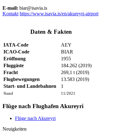
E-mail:
biar@isavia.is
Kontakt
https://www.isavia.is/en/akureyri-airport
Daten & Fakten
IATA-Code
AEY
ICAO-Code
BIAR
Eröffnung
1955
Fluggäste
184.262 (2019)
Fracht
269,1 t (2019)
Flugbewegungen
13.583 (2019)
Start- und Landebahnen
1
Stand
11/2021
Flüge nach Flughafen Akureyri
Flüge nach Akureyri
Neuigkeiten