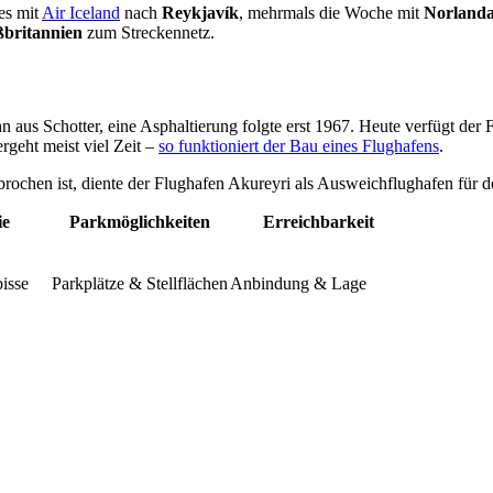
es mit
Air Iceland
nach
Reykjavík
, mehrmals die Woche mit
Norlanda
ßbritannien
zum Streckennetz.
 aus Schotter, eine Asphaltierung folgte erst 1967. Heute verfügt der
rgeht meist viel Zeit –
so funktioniert der Bau eines Flughafens
.
rochen ist, diente der Flughafen Akureyri als Ausweichflughafen für d
ie
Parkmöglichkeiten
Erreichbarkeit
isse
Parkplätze & Stellflächen
Anbindung & Lage