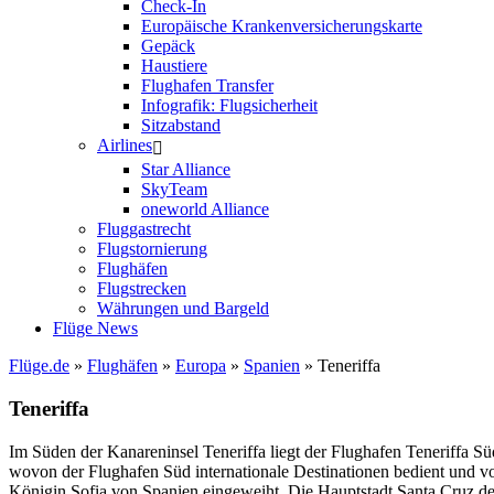
Check-In
Europäische Krankenversicherungskarte
Gepäck
Haustiere
Flughafen Transfer
Infografik: Flugsicherheit
Sitzabstand
Airlines
Star Alliance
SkyTeam
oneworld Alliance
Fluggastrecht
Flugstornierung
Flughäfen
Flugstrecken
Währungen und Bargeld
Flüge News
Flüge.de
»
Flughäfen
»
Europa
»
Spanien
» Teneriffa
Teneriffa
Im Süden der Kanareninsel Teneriffa liegt der Flughafen Teneriffa S
wovon der Flughafen Süd internationale Destinationen bedient und v
Königin Sofia von Spanien eingeweiht. Die Hauptstadt Santa Cruz de T