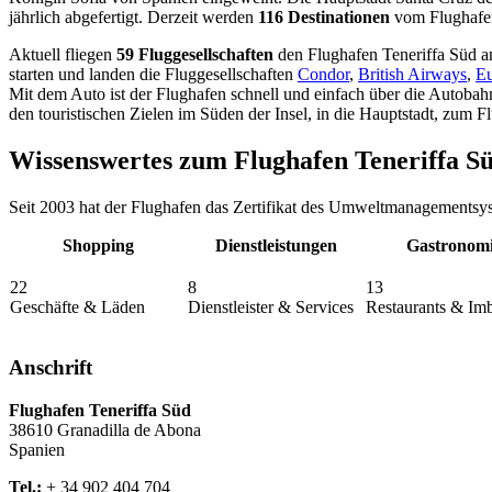
jährlich abgefertigt. Derzeit werden
116 Destinationen
vom Flughafen
Aktuell fliegen
59 Fluggesellschaften
den Flughafen Teneriffa Süd an
starten und landen die Fluggesellschaften
Condor
,
British Airways
,
E
Mit dem Auto ist der Flughafen schnell und einfach über die Autoba
den touristischen Zielen im Süden der Insel, in die Hauptstadt, zum 
Wissenswertes zum Flughafen Teneriffa S
Seit 2003 hat der Flughafen das Zertifikat des Umweltmanagement
Shopping
Dienstleistungen
Gastronom
22
8
13
Geschäfte & Läden
Dienstleister & Services
Restaurants & Imb
Anschrift
Flughafen Teneriffa Süd
38610
Granadilla de Abona
Spanien
Tel.:
+ 34 902 404 704