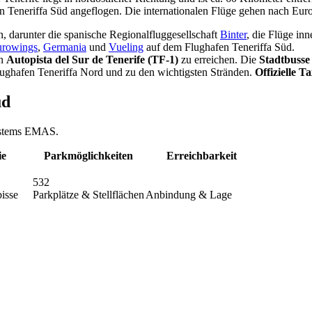
 Teneriffa Süd angeflogen. Die internationalen Flüge gehen nach Eur
, darunter die spanische Regionalfluggesellschaft
Binter
, die Flüge in
urowings
,
Germania
und
Vueling
auf dem Flughafen Teneriffa Süd.
hn
Autopista del Sur de Tenerife (TF-1)
zu erreichen. Die
Stadtbusse 
Flughafen Teneriffa Nord und zu den wichtigsten Stränden.
Offizielle Ta
üd
systems EMAS.
ie
Parkmöglichkeiten
Erreichbarkeit
532
isse
Parkplätze & Stellflächen
Anbindung & Lage