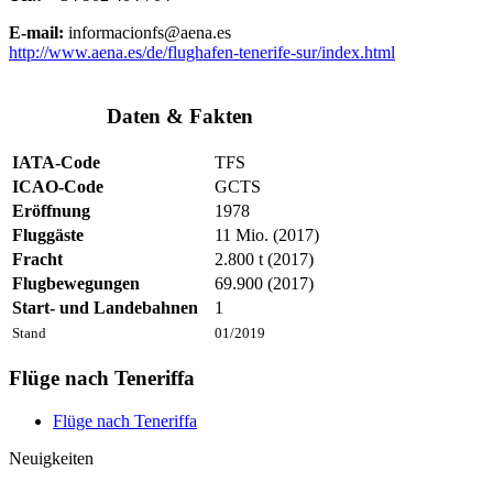
E-mail:
informacionfs@aena.es
http://www.aena.es/de/flughafen-tenerife-sur/index.html
Daten & Fakten
IATA-Code
TFS
ICAO-Code
GCTS
Eröffnung
1978
Fluggäste
11 Mio. (2017)
Fracht
2.800 t (2017)
Flugbewegungen
69.900 (2017)
Start- und Landebahnen
1
Stand
01/2019
Flüge nach Teneriffa
Flüge nach Teneriffa
Neuigkeiten