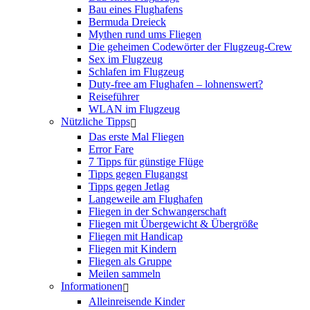
Bau eines Flughafens
Bermuda Dreieck
Mythen rund ums Fliegen
Die geheimen Codewörter der Flugzeug-Crew
Sex im Flugzeug
Schlafen im Flugzeug
Duty-free am Flughafen – lohnenswert?
Reiseführer
WLAN im Flugzeug
Nützliche Tipps
Das erste Mal Fliegen
Error Fare
7 Tipps für günstige Flüge
Tipps gegen Flugangst
Tipps gegen Jetlag
Langeweile am Flughafen
Fliegen in der Schwangerschaft
Fliegen mit Übergewicht & Übergröße
Fliegen mit Handicap
Fliegen mit Kindern
Fliegen als Gruppe
Meilen sammeln
Informationen
Alleinreisende Kinder