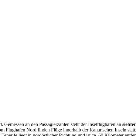
üd. Gemessen an den Passagierzahlen steht der Inselflughafen an
siebte
om Flughafen Nord finden Flüge innerhalb der Kanarischen Inseln statt
enerife liegt in nordöstlicher Richtung und ist ca. 60 Kilometer entf