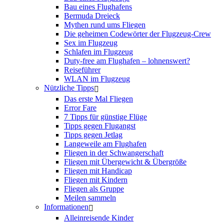
Bau eines Flughafens
Bermuda Dreieck
Mythen rund ums Fliegen
Die geheimen Codewörter der Flugzeug-Crew
Sex im Flugzeug
Schlafen im Flugzeug
Duty-free am Flughafen – lohnenswert?
Reiseführer
WLAN im Flugzeug
Nützliche Tipps
Das erste Mal Fliegen
Error Fare
7 Tipps für günstige Flüge
Tipps gegen Flugangst
Tipps gegen Jetlag
Langeweile am Flughafen
Fliegen in der Schwangerschaft
Fliegen mit Übergewicht & Übergröße
Fliegen mit Handicap
Fliegen mit Kindern
Fliegen als Gruppe
Meilen sammeln
Informationen
Alleinreisende Kinder