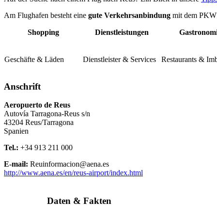
Am Flughafen besteht eine
gute Verkehrsanbindung
mit dem PKW üb
Shopping
Dienstleistungen
Gastronom
Geschäfte & Läden
Dienstleister & Services
Restaurants & Imb
Anschrift
Aeropuerto de Reus
Autovía Tarragona-Reus s/n
43204
Reus/Tarragona
Spanien
Tel.:
+34 913 211 000
E-mail:
Reuinformacion@aena.es
http://www.aena.es/en/reus-airport/index.html
Daten & Fakten