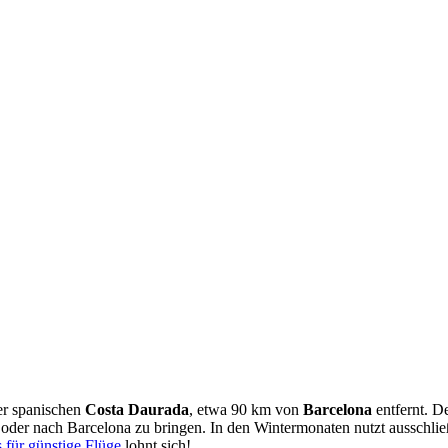
der spanischen
Costa Daurada
, etwa 90 km von
Barcelona
entfernt. D
oder nach Barcelona zu bringen. In den Wintermonaten nutzt ausschlie
 für günstige Flüge
lohnt sich!