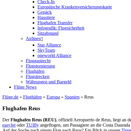
Check-In
Europäische Krankenversicherungskarte
Gepäck
Haustiere
Flughafen Transfer
Infografik: Flugsicherheit
Sitzabstand
Airlines
Star Alliance
SkyTeam
oneworld Alliance
Fluggastrecht
Flugstornierung
Flughäfen
Flugstrecken
Währungen und Bargeld
Flüge News
Flüge.de
»
Flughäfen
»
Europa
»
Spanien
» Reus
Flughafen Reus
Der
Flughafen Reus (REU)
, offiziell Aeropuerto de Reus, liegt an 
easyJet
oder
TUIfly
angeflogen, um Passagiere an die Costa Daurada 
Auf der Suche nach einem Flug nach Reus? Ein Blick in unsere
Tipps