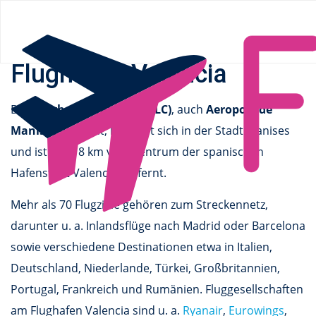
Flüge.de
»
Flughäfen
»
Europa
»
Spanien
» Valencia
Flughafen Valencia
Der
Flughafen Valencia (VLC)
, auch
Aeroport de
Manises
genannt, befindet sich in der Stadt Manises
und ist etwa 8 km vom Zentrum der spanischen
Hafenstadt Valencia entfernt.
Mehr als 70 Flugziele gehören zum Streckennetz,
darunter u. a. Inlandsflüge nach Madrid oder Barcelona
sowie verschiedene Destinationen etwa in Italien,
Deutschland, Niederlande, Türkei, Großbritannien,
Portugal, Frankreich und Rumänien. Fluggesellschaften
am Flughafen Valencia sind u. a.
Ryanair
,
Eurowings
,